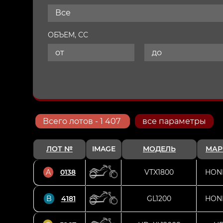
Все
ОБЪЕМ, СС
Всего
лотов
- 1 407
все параметры
ЛОТ №
IMAGE
МОДЕЛЬ
МАР
A
0138
VTX1800
HON
B
4181
GL1200
HON