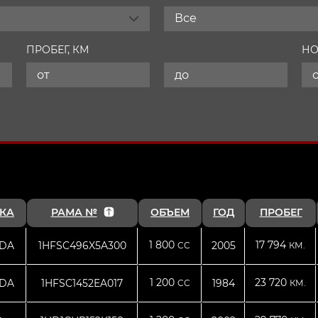
Все
ПРОБЕГ, КМ
НО
КА
РАМА №
ОБЪЕМ
ГОД
ПРОБЕГ
1 800
17 794
DA
1HFSC496X5A300
2005
CC
КМ.
1 200
23 720
DA
1HFSC1452EA017
1984
CC
КМ.