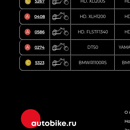
C
5267
HD. XL1200S
H
A
0408
HD. XLH1200
H
A
0586
HD. FLSTF1340
H
A
0274
DT50
YAM
C
5323
BMWR1100RS
BM
О 
Но