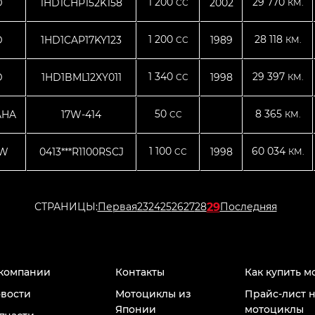
1 200
29 770
D
1HD1CHP152K158
2002
CC
КМ.
1 200
28 118
D
1HD1CAP17KY123
1989
CC
КМ.
1 340
29 397
D
1HD1BML12XY011
1998
CC
КМ.
50
8 365
AHA
17W-414
CC
КМ.
1 100
60 034
W
0413***R1100RSCJ
1998
CC
КМ.
29
СТРАНИЦЫ:
Первая
23
24
25
26
27
28
Последняя
компании
Контакты
Как купить м
вости
Мотоциклы из
Прайс-лист 
Японии
мотоциклы