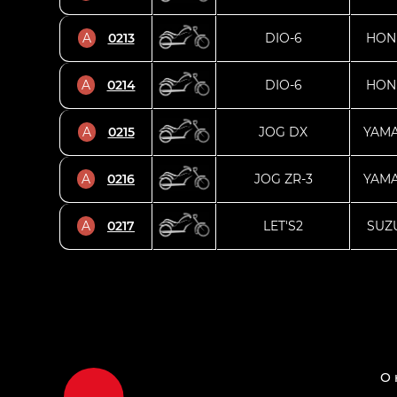
A
0213
DIO-6
HON
A
0214
DIO-6
HON
A
0215
JOG DX
YAM
A
0216
JOG ZR-3
YAM
A
0217
LET'S2
SUZ
О 