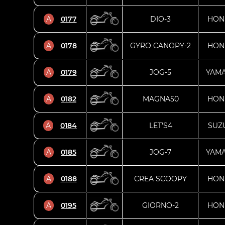
A
0177
DIO-3
HON
A
0178
GYRO CANOPY-2
HON
A
0179
JOG-5
YAM
A
0182
MAGNA50
HON
A
0184
LET'S4
SUZ
A
0185
JOG-7
YAM
A
0188
CREA SCOOPY
HON
A
0195
GIORNO-2
HON