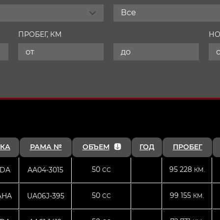
Все
ПРОБЕГ, КМ
НО
КА
РАМА №
ОБЪЕМ
ГОД
ПРОБЕГ
50
95 228
DA
AA04-3015
CC
КМ.
50
99 155
AHA
UA06J-395
CC
КМ.