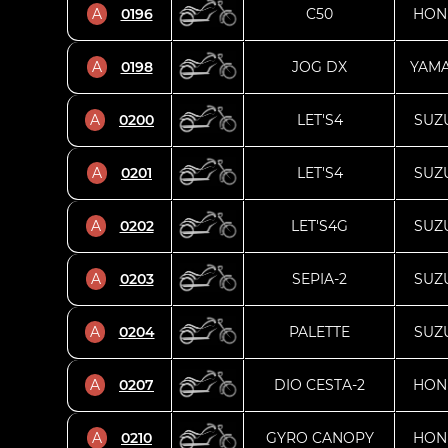
A
0196
C50
HON
A
0198
JOG DX
YAM
A
0200
LET'S4
SUZ
A
0201
LET'S4
SUZ
A
0202
LET'S4G
SUZ
A
0203
SEPIA-2
SUZ
A
0204
PALETTE
SUZ
A
0207
DIO CESTA-2
HON
A
0210
GYRO CANOPY
HON