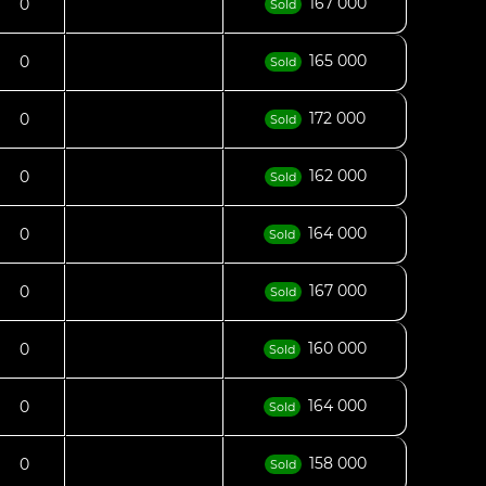
167 000
0
Sold
165 000
0
Sold
172 000
0
Sold
162 000
0
Sold
164 000
0
Sold
167 000
0
Sold
160 000
0
Sold
164 000
0
Sold
158 000
0
Sold