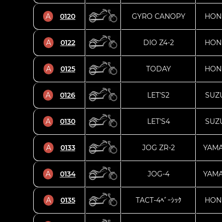
A
0120
GYRO CANOPY
HON
A
0122
DIO Z4-2
HON
A
0125
TODAY
HON
A
0126
LET'S2
SUZ
A
0130
LET'S4
SUZ
A
0133
JOG ZR-2
YAM
A
0134
JOG-4
YAM
A
0135
TACT-4ﾍﾞｰｼｯｸ
HON