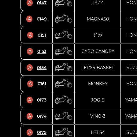
A
0147
JAZZ
HON
A
0149
MAGNA50
HON
A
0151
ﾀﾞﾝｸ
HON
A
0153
GYRO CANOPY
HON
A
0154
LET'S4 BASKET
SUZ
A
0161
MONKEY
HON
A
0173
JOG-5
YAM
A
0174
VINO-3
YAM
A
0175
LET'S4
SUZ