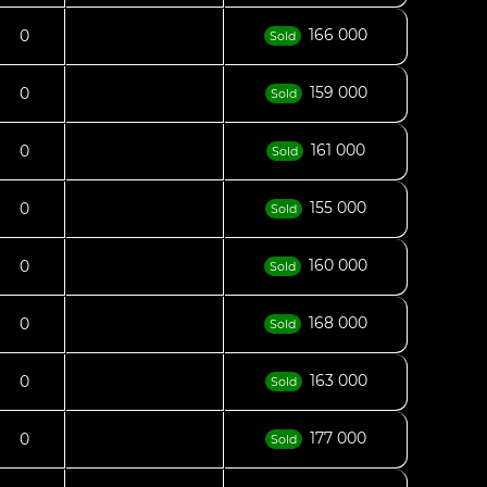
166 000
0
Sold
159 000
0
Sold
161 000
0
Sold
155 000
0
Sold
160 000
0
Sold
168 000
0
Sold
163 000
0
Sold
177 000
0
Sold