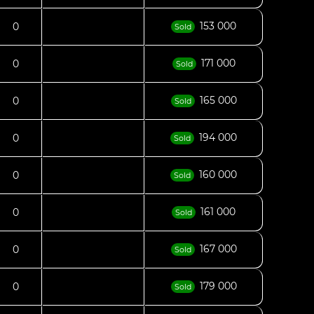
153 000
0
Sold
171 000
0
Sold
165 000
0
Sold
194 000
0
Sold
160 000
0
Sold
161 000
0
Sold
167 000
0
Sold
179 000
0
Sold