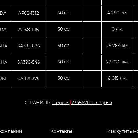
50
4 286
DA
AF62-1312
CC
КМ.
50
0
DA
AF68-1116
CC
КМ.
50
25 784
AHA
SA39J-826
CC
КМ.
50
22 026
AHA
SA39J-546
CC
КМ.
50
6 015
UKI
CA1PA-379
CC
КМ.
1
СТРАНИЦЫ:
Первая
2
3
4
5
6
7
Последняя
компании
Контакты
Как купить м