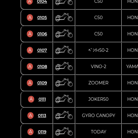
A
0104
C50
HON
A
0105
C50
HON
A
0106
C50
HON
A
0107
ﾍﾞﾝﾘｨ50-2
HON
A
0108
VINO-2
YAM
A
0109
ZOOMER
HON
A
0111
JOKER50
HON
A
0113
GYRO CANOPY
HON
A
0119
TODAY
HON