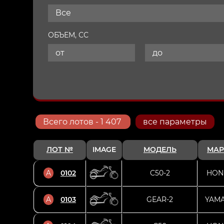
Все
ОБЪЕМ, СС
Всего
лотов
- 1 407
все параметры
ЛОТ №
IMAGE
МОДЕЛЬ
МАР
A
0102
C50-2
HON
A
0103
GEAR-2
YAM