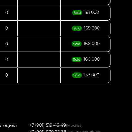
161 000
0
Sold
165 000
0
Sold
166 000
0
Sold
160 000
0
Sold
157 000
0
Sold
+7 (901) 519-46-49
отоцикл
(Москва)