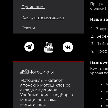
Продажа 
Прайс-лист
стоянок 
Как купить мотоцикл
Наши за
Статьи
Закуп
Береж
Любое
Профи
Наша ст
Компания
Мотоциклы
уровня по
Мотоциклы – каталог
м
японских мотоциклов со
склада и аукциона.
м
Удобный поиск, подборка
с
мотоциклов, заказ
мотоциклов.
с