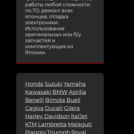
работы любой сложности
по ТО, ремонт всех
японцев, отладка
электроники.
Использование
оригинальных или б/у
запчастей и
комплектующих из
Японии.
Honda
Suzuki
Yamaha
Kawasaki
BMW
Aprilia
Benelli
Bimota
Buell
Cagiva
Ducati
Gilera
Harley Davidson
ItalJet
KTM
Lambretta
Malaguti
Piaggio
Triumph
Royal