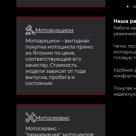
о
Наша ра
Работа на
Мотоаукцион
уважение
Мотоаукцион – выгодная
Четко пос
покупка мотоцикла прямо
мотоаукци
из Японии по цене,
готовую т
соответствующей его
качеству. Стоимость
Удобное 
модели зависит от года
комфортн
выпуска, пробега и
состояния.
Покупая м
надежную
Мотосервис
Мотосервис -
"реанимация" мотоциклов: