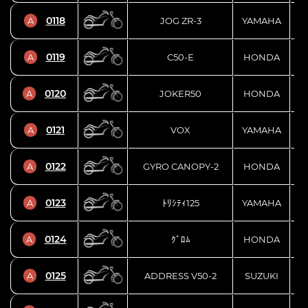
0118
A
JOG ZR-3
YAMAHA
0119
A
C50-E
HONDA
0120
A
JOKER50
HONDA
0121
A
VOX
YAMAHA
0122
A
GYRO CANOPY-2
HONDA
0123
A
ﾄﾘｼﾃｨ125
YAMAHA
0124
A
ｸﾞﾛﾑ
HONDA
0125
A
ADDRESS V50-2
SUZUKI