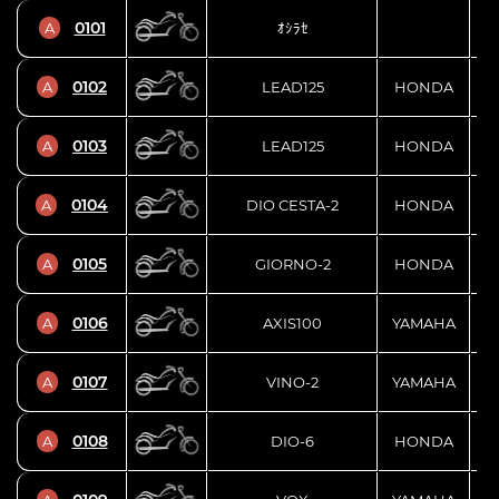
0101
A
ｵｼﾗｾ
0102
A
LEAD125
HONDA
0103
A
LEAD125
HONDA
0104
A
DIO CESTA-2
HONDA
0105
A
GIORNO-2
HONDA
0106
A
AXIS100
YAMAHA
0107
A
VINO-2
YAMAHA
0108
A
DIO-6
HONDA