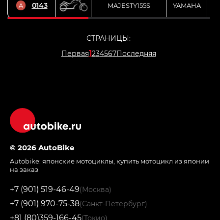
0143
A
MAJESTY155S
YAMAHA
СТРАНИЦЫ:
1
Первая
2
3
4
5
6
7
Последняя
© 2026 AutoBike
Autobike:
японские мотоциклы
,
купить мотоцикл из японии
на заказ
+7 (901) 519-46-49
(Москва)
+7 (901) 970-75-38
(Санкт-Петербург)
+81 (80)359-166-45
(Токио)