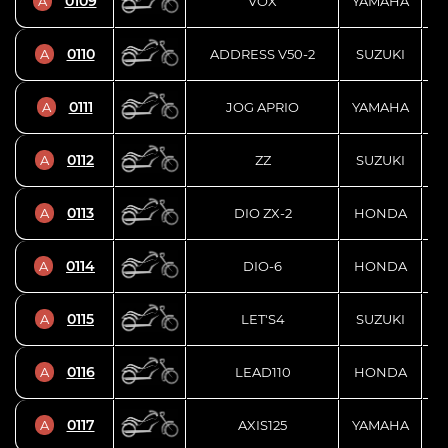
0109
A
VOX
YAMAHA
0110
A
ADDRESS V50-2
SUZUKI
0111
A
JOG APRIO
YAMAHA
0112
A
ZZ
SUZUKI
0113
A
DIO ZX-2
HONDA
0114
A
DIO-6
HONDA
0115
A
LET'S4
SUZUKI
0116
A
LEAD110
HONDA
0117
A
AXIS125
YAMAHA