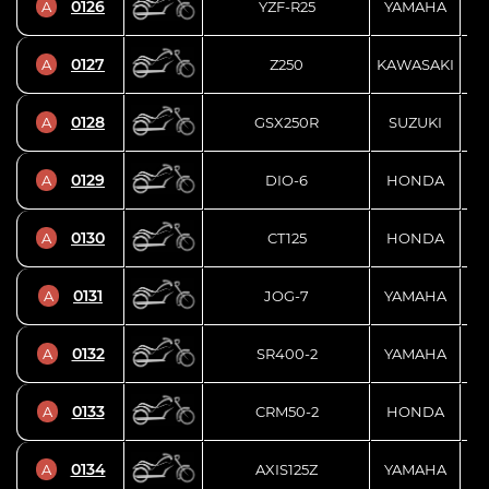
0126
A
YZF-R25
YAMAHA
0127
A
Z250
KAWASAKI
0128
A
GSX250R
SUZUKI
L
0129
A
DIO-6
HONDA
0130
A
CT125
HONDA
0131
A
JOG-7
YAMAHA
0132
A
SR400-2
YAMAHA
0133
A
CRM50-2
HONDA
0134
A
AXIS125Z
YAMAHA