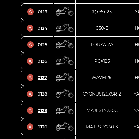
A
0123
ｽｳｨｯｼｭ125
S
A
0124
C50-E
H
A
0125
FORZA ZA
H
A
0126
PCX125
H
A
0127
WAVE125I
H
A
0128
CYGNUS125XSR-2
Y
A
0129
MAJESTY250C
Y
A
0130
MAJESTY250-3
Y