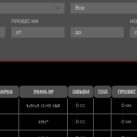
Все
ПРОБЕГ, КМ
НО
АРКА
РАМА №
ОБЪЕМ
ГОД
ПРОБЕГ
0
0
ｷｭｳｼｭｳ ﾉﾐﾉｲﾁ ｼ&#
CC
КМ.
0
0
ﾄﾘｹｼ*
CC
КМ.