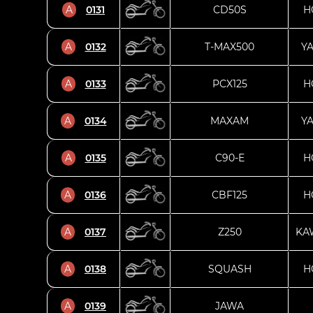
A
0131
CD50S
H
A
0132
T-MAX500
Y
A
0133
PCX125
H
A
0134
MAXAM
Y
A
0135
C90-E
H
A
0136
CBF125
H
A
0137
Z250
KA
A
0138
SQUASH
H
A
0139
JAWA