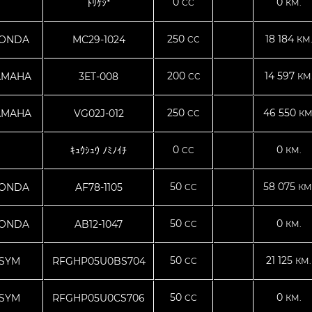
0
0
ﾄﾘｹｼ*
CC
КМ.
250
18 184
ONDA
MC29-1024
CC
КМ
200
14 597
AMAHA
3ET-008
CC
КМ
250
46 550
AMAHA
VG02J-012
CC
КМ
0
0
ｷｭｳｼｭｳ ﾉﾐﾉｲﾁ
CC
КМ.
50
58 075
ONDA
AF78-1105
CC
КМ
50
0
ONDA
AB12-1047
CC
КМ.
50
21 125
SYM
RFGHP05U0BS704
CC
КМ.
50
0
SYM
RFGHP05U0CS706
CC
КМ.