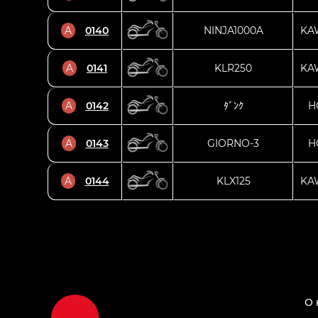
A
0140
NINJA1000A
KA
A
0141
KLR250
KA
A
0142
ﾀﾞﾝｸ
H
A
0143
GIORNO-3
H
A
0144
KLX125
KA
О 