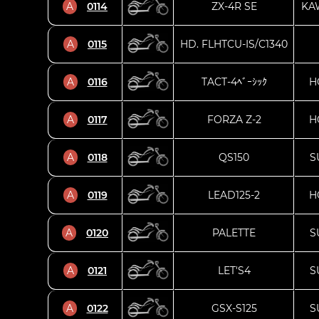
A
0114
ZX-4R SE
KA
A
0115
HD. FLHTCU-IS/C1340
A
0116
TACT-4ﾍﾞｰｼｯｸ
H
A
0117
FORZA Z-2
H
A
0118
QS150
S
A
0119
LEAD125-2
H
A
0120
PALETTE
S
A
0121
LET'S4
S
A
0122
GSX-S125
S