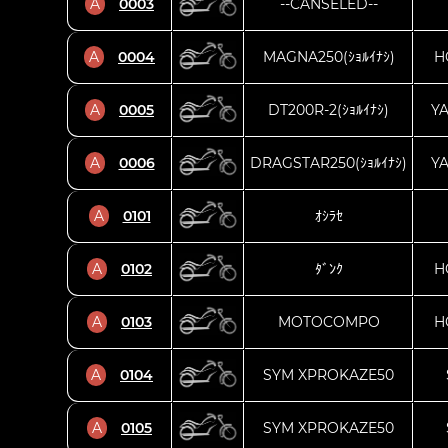
A
0003
--CANSELED--
A
0004
MAGNA250(ｼｮﾙｲﾅｼ)
H
A
0005
DT200R-2(ｼｮﾙｲﾅｼ)
Y
A
0006
DRAGSTAR250(ｼｮﾙｲﾅｼ)
Y
A
0101
ｵｼﾗｾ
A
0102
ﾀﾞﾝｸ
H
A
0103
MOTOCOMPO
H
A
0104
SYM XPROKAZE50
A
0105
SYM XPROKAZE50