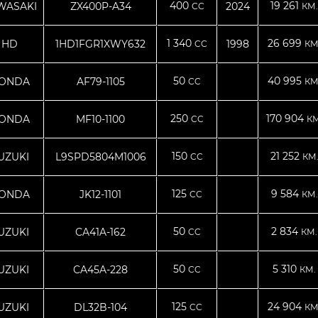
400
19 261
WASAKI
ZX400P-A34
2024
CC
КМ.
1 340
26 699
HD
1HD1FGR1XWY632
1998
CC
КМ
50
40 995
ONDA
AF79-1105
CC
КМ
250
170 904
ONDA
MF10-1100
CC
КМ
150
21 252
UZUKI
L9SPD5804M1006
CC
КМ
125
9 584
ONDA
JK12-1101
CC
КМ.
50
2 834
UZUKI
CA41A-162
CC
КМ.
50
5 310
UZUKI
CA45A-228
CC
КМ.
125
24 904
UZUKI
DL32B-104
CC
КМ