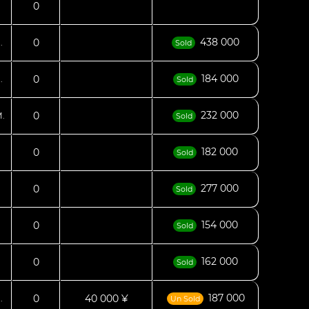
0
438 000
0
.
Sold
184 000
0
.
Sold
232 000
0
.
Sold
182 000
0
.
Sold
277 000
0
Sold
154 000
0
Sold
162 000
0
Sold
187 000
0
40 000 ¥
.
Un Sold