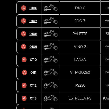
A
0106
DIO-6
H
A
0107
JOG-7
Y
A
0108
PALETTE
S
A
0109
VINO-2
Y
A
0110
LANZA
Y
A
0111
VIRAGO250
Y
A
0112
PS250
H
A
0113
ESTRELLA RS
KA