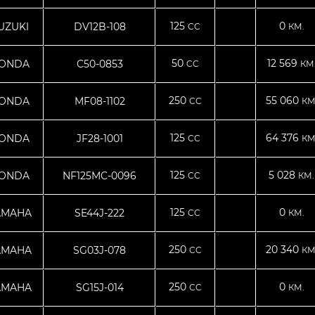
125
0
UZUKI
DV12B-108
CC
КМ.
50
12 569
ONDA
C50-0853
CC
КМ
250
55 060
ONDA
MF08-1102
CC
КМ
125
64 376
ONDA
JF28-1001
CC
КМ
125
5 028
ONDA
NF125MC-0096
CC
КМ.
125
0
AMAHA
SE44J-222
CC
КМ.
250
20 340
AMAHA
SG03J-078
CC
КМ
250
0
AMAHA
SG15J-014
CC
КМ.