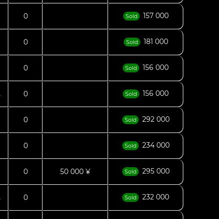
157 000
0
Sold
181 000
0
.
Sold
156 000
0
Sold
156 000
0
.
Sold
292 000
0
Sold
234 000
0
Sold
295 000
0
50 000 ¥
Sold
232 000
0
.
Sold