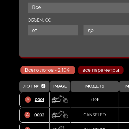
Все
ОБЪЕМ, СС
Всего
лотов
- 2 104
все параметры
ЛОТ №
IMAGE
МОДЕЛЬ
М
A
0001
ｵｼﾗｾ
A
0002
--CANSELED--