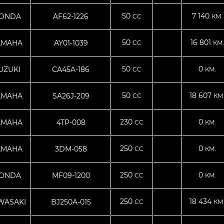
50
7 140
ONDA
AF62-1226
CC
КМ.
50
16 801
AMAHA
AY01-1039
CC
КМ
50
0
UZUKI
CA45A-186
CC
КМ.
50
18 607
AMAHA
SA26J-209
CC
КМ
230
0
AMAHA
4TP-008
CC
КМ.
250
0
AMAHA
3DM-058
CC
КМ.
250
0
ONDA
MF09-1200
CC
КМ.
250
18 434
WASAKI
BJ250A-015
CC
КМ