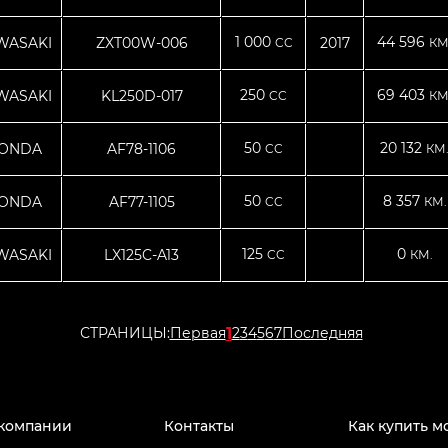
1 000
44 596
WASAKI
ZXT00W-006
2017
CC
КМ
250
69 403
WASAKI
KL250D-017
CC
КМ
50
20 132
ONDA
AF78-1106
CC
КМ
50
8 357
ONDA
AF77-1105
CC
КМ.
125
0
WASAKI
LX125C-A13
CC
КМ.
1
СТРАНИЦЫ:
Первая
2
3
4
5
6
7
Последняя
компании
Контакты
Как купить м