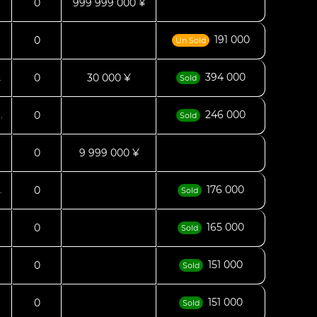
0
999 999 000 ¥
191 000
0
.
Un Sold
394 000
0
30 000 ¥
.
Sold
246 000
0
.
Sold
0
9 999 000 ¥
176 000
0
.
Sold
165 000
0
Sold
151 000
0
Sold
151 000
0
Sold