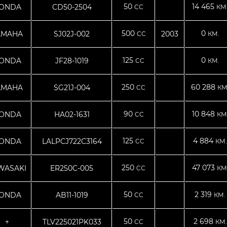
50
14 465
ONDA
CD50-2504
CC
КМ
500
0
AMAHA
SJ02J-002
2003
CC
КМ.
125
0
ONDA
JF28-1019
CC
КМ.
250
60 288
AMAHA
SG21J-004
CC
КМ
90
10 848
ONDA
HA02-1631
CC
КМ
125
4 884
ONDA
LALPCJ722C3164
CC
КМ.
250
47 073
WASAKI
ER250C-005
CC
КМ
50
2 319
ONDA
AB11-1019
CC
КМ.
50
2 698
+
TLV225021PK033
CC
КМ.