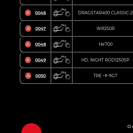
A
0046
DRAGSTAR400 CLASSIC-2
A
0047
WR250R
A
0048
ﾃﾈﾚ700
A
0049
HD. NIGHT ROD1250SP
A
0050
TRE ｰｻｰ9GT
О 