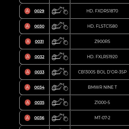
A
0029
HD. FXDRS1870
A
0030
HD. FLSTC1580
A
0031
Z900RS
A
0032
HD. FXLRS1920
A
0033
CB1300S BOL D'OR-3SP
A
0034
BMWR NINE T
A
0035
Z1000-5
A
0036
MT-07-2