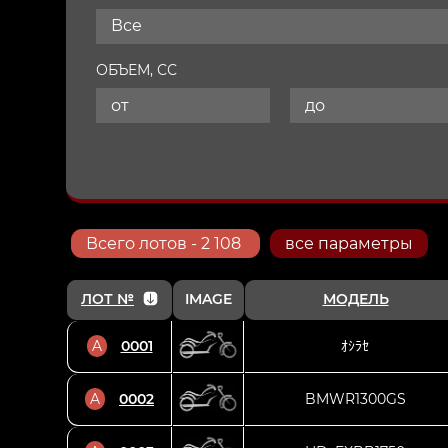
Все
ОБЪЕМ, СС
Всего
лотов
- 2 108
все параметры
ЛОТ №
IMAGE
МОДЕЛЬ
A
0001
ｵｼﾗｾ
A
0002
BMWR1300GS