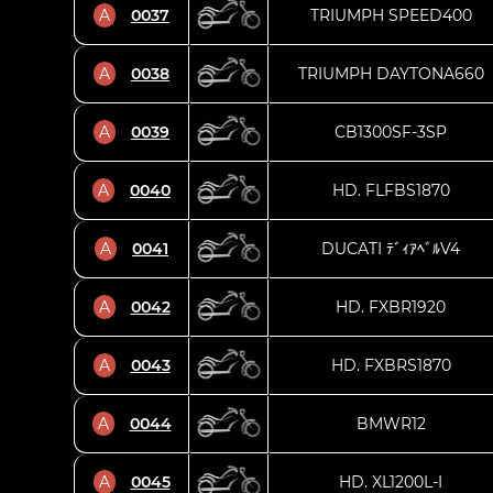
A
0037
TRIUMPH SPEED400
A
0038
TRIUMPH DAYTONA660
A
0039
CB1300SF-3SP
A
0040
HD. FLFBS1870
A
0041
DUCATI ﾃﾞｨｱﾍﾞﾙV4
A
0042
HD. FXBR1920
A
0043
HD. FXBRS1870
A
0044
BMWR12
A
0045
HD. XL1200L-I