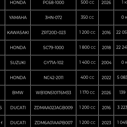
500
1
HONDA
PC68-1000
2026
CC
К
350
0
YAMAHA
3HN-072
CC
1 200
22 0
KAWASAKI
ZRT20D-023
2016
CC
1 800
22 2
HONDA
SC79-1000
2018
CC
1 400
0
SUZUKI
GY71A-102
2004
CC
400
5 08
HONDA
NC42-2011
2022
CC
1 170
139
BMW
WB10N5101T6M33
2026
CC
1 200
3 22
S
DUCATI
ZDMAA02JAGB009
2016
CC
1 200
1 04
ﾟｲ
DUCATI
ZDM6A01AAPB007
2023
CC