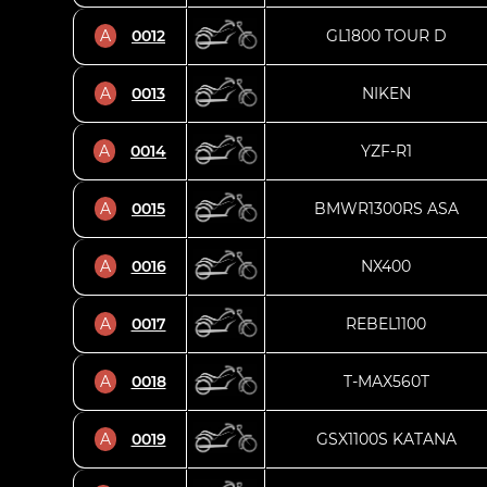
A
0012
GL1800 TOUR D
A
0013
NIKEN
A
0014
YZF-R1
A
0015
BMWR1300RS ASA
A
0016
NX400
A
0017
REBEL1100
A
0018
T-MAX560T
A
0019
GSX1100S KATANA