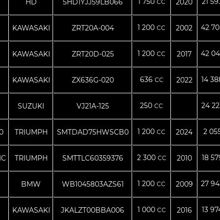
1 750
21 5
HD
5HD1YJJ59LB066
2020
CC
1 200
42 7
KAWASAKI
ZRT20A-004
2002
CC
1 200
42 0
KAWASAKI
ZRT20D-025
2017
CC
636
14 3
KAWASAKI
ZX636G-020
2022
CC
250
24 2
SUZUKI
VJ21A-125
CC
1 200
2 05
0
TRIUMPH
SMTDAD75HWSCB0
2024
CC
2 300
18 5
IC
TRIUMPH
SMTTLC60359376
2010
CC
1 200
27 9
BMW
WB1045803AZS61
2009
CC
1 000
13 9
KAWASAKI
JKALZT00BBA006
2016
CC