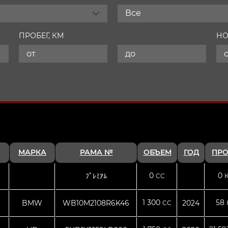
Все
ПРОБЕГ, КМ
НО
МАРКА
РАМА №
ОБЪЕМ
ГОД
ПРО
0
0
ﾌﾟﾚﾐｱﾑ
CC
1 300
58
BMW
WB10M2108R6K46
2024
CC