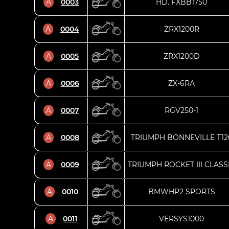
A
0003
HD. FXBB1750
A
0004
ZRX1200R
A
0005
ZRX1200D
A
0006
ZX-6RA
A
0007
RGV250-1
A
0008
TRIUMPH BONNEVILLE T12
A
0009
TRIUMPH ROCKET III CLASS
A
0010
BMWHP2 SPORTS
A
0011
VERSYS1000