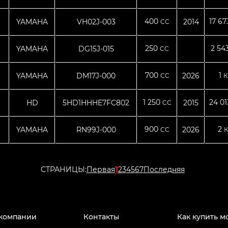
400
17 6
YAMAHA
VH02J-003
2014
CC
250
2 54
YAMAHA
DG15J-015
CC
700
1
YAMAHA
DM17J-000
2026
CC
К
1 250
24 0
HD
5HD1HHHE7FC802
2015
CC
900
2
YAMAHA
RN99J-000
2026
CC
К
1
СТРАНИЦЫ:
Первая
2
3
4
5
6
7
Последняя
компании
Контакты
Как купить м