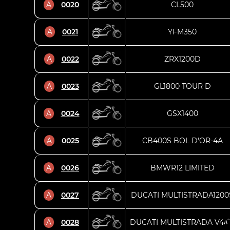
A
0020
CL500
A
0021
YFM350
A
0022
ZRX1200D
A
0023
GL1800 TOUR D
A
0024
GSX1400
A
0025
CB400S BOL D'OR-4A
A
0026
BMWR12 LIMITED
A
0027
DUCATI MULTISTRADA1200
A
0028
DUCATI MULTISTRADA V4ﾊ