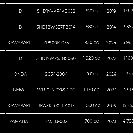
1 870
1 91
HD
5HD1YVKF4KB052
2019
CC
1 580
3 36
HD
5HD1BW5E7FB014
2014
CC
950
3 98
KAWASAKI
ZR900K-035
2024
CC
1 920
1 16
HD
5HD1YWZ53NS060
2022
CC
1 300
23
HONDA
SC54-2804
2026
CC
1 170
4 91
BMW
WB10L510XP6G96
2023
CC
1 000
15 2
KAWASAKI
JKAZRT00FFA017
2016
CC
700
4 78
YAMAHA
RM33J-002
2023
CC