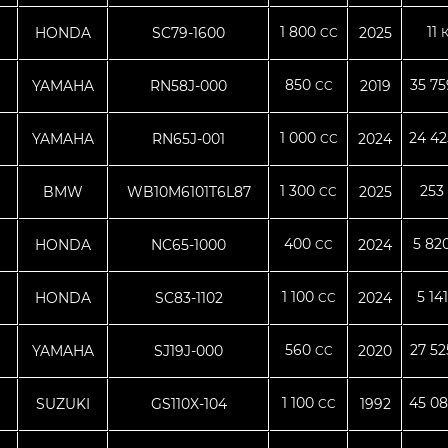
1 800
11
HONDA
SC79-1600
2025
CC
850
35 7
YAMAHA
RN58J-000
2019
CC
1 000
24 4
YAMAHA
RN65J-001
2024
CC
1 300
253
BMW
WB10M6101T6L87
2025
CC
400
5 82
HONDA
NC65-1000
2024
CC
1 100
5 14
HONDA
SC83-1102
2024
CC
560
27 5
YAMAHA
SJ19J-000
2020
CC
1 100
45 0
SUZUKI
GS110X-104
1992
CC