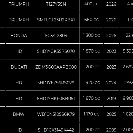
400
4
TRIUMPH
T127Y5SN
2026
CC
660
1
TRIUMPH
SMTLGL23U2RBX1
2026
CC
К
1 300
22
HONDA
SC54-2804
2026
CC
1 870
5 39
HD
5HD1YGK55PS070
2023
CC
1 200
2 69
DUCATI
ZDM3G00AAPB000
2023
CC
1 920
1 79
HD
5HD1YEZ56RS029
2024
CC
1 870
6 98
HD
5HD1YHKF0KB051
2019
CC
1 170
1 62
BMW
WB10N5105S6K79
2025
CC
1 200
2 00
HD
5HD1CX3149K442
2009
CC