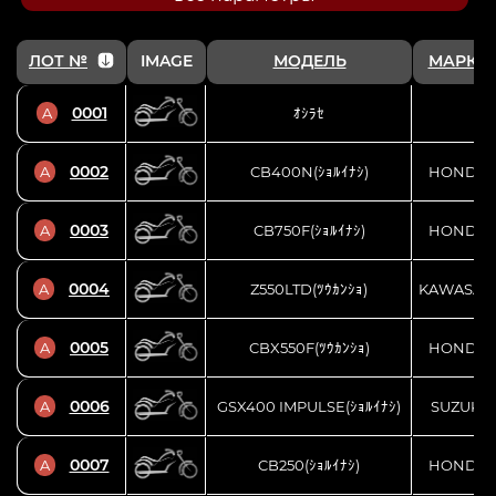
ЛОТ №
IMAGE
МОДЕЛЬ
МАРКА
0001
A
ｵｼﾗｾ
0002
A
CB400N(ｼｮﾙｲﾅｼ)
HONDA
0003
A
CB750F(ｼｮﾙｲﾅｼ)
HONDA
0004
A
Z550LTD(ﾂｳｶﾝｼｮ)
KAWASAK
0005
A
CBX550F(ﾂｳｶﾝｼｮ)
HONDA
0006
A
GSX400 IMPULSE(ｼｮﾙｲﾅｼ)
SUZUKI
0007
A
CB250(ｼｮﾙｲﾅｼ)
HONDA