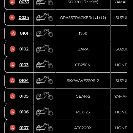
0033
A
SDR200(ｼｮﾙｲﾅｼ)
YAMAHA
0034
A
GRASSTRACKER(ｼｮﾙｲﾅｼ)
SUZUKI
0101
A
ｵｼﾗｾ
0102
A
BARA
SUZUKI
0103
A
CB250N
HONDA
0104
A
SKYWAVE250S-2
SUZUKI
0105
A
GEAR-2
YAMAHA
0106
A
PCX125
HONDA
0107
A
ATC200X
HONDA