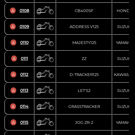
0108
A
CB400SF
HONDA
0109
A
ADDRESS V125
SUZUKI
0110
A
MAJESTY125
YAMAHA
0111
A
ZZ
SUZUKI
0112
A
D-TRACKER125
KAWASAK
0113
A
LET'S2
SUZUKI
0114
A
GRASSTRACKER
SUZUKI
0115
A
JOG ZR-2
YAMAHA