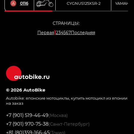
0116
A
CYGNUS125XSR-2
YAMAHA
СТРАНИЦЫ:
1
Первая
2
3
4
5
6
7
Последняя
© 2026 AutoBike
Autobike:
японские мотоциклы
,
купить мотоцикл из японии
на заказ
+7 (901) 519-46-49
(Москва)
+7 (901) 970-75-38
(Санкт-Петербург)
+81 (80)359-166-45
(Токио)