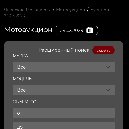
/
/
Японские Мотоциклы
Мотоаукцион
Аукцион
24.03.2023
Мотоаукцион
24.03.2023
Расширенный поиск
скрыть
МАРКА
Все
МОДЕЛЬ
Все
ОБЪЕМ, СС