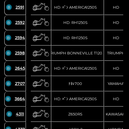
2591
B
HD. ﾊﾟﾝ AMERICA1250S
HD
2592
B
HD. RH1250S
HD
2594
B
HD. RH1250S
HD
2598
B
TRIUMPH BONNEVILLE T120
TRIUMPH
2645
B
HD. ﾊﾟﾝ AMERICA1250S
HD
2707
B
ﾃﾈﾚ700
YAMAHA
3664
B
HD. ﾊﾟﾝ AMERICA1250S
HD
4311
B
Z650RS
KAWASAKI