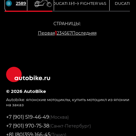
2589
B
DUCATI ｽﾄﾘｰﾄ FIGHTER V4S
DUCATI
СТРАНИЦЫ:
1
Первая
2
3
4
5
6
7
Последняя
© 2026 AutoBike
Autobike:
японские мотоциклы
,
купить мотоцикл из японии
на заказ
+7 (901) 519-46-49
(Москва)
+7 (901) 970-75-38
(Санкт-Петербург)
+81 (80)359-166-45
(Токио)