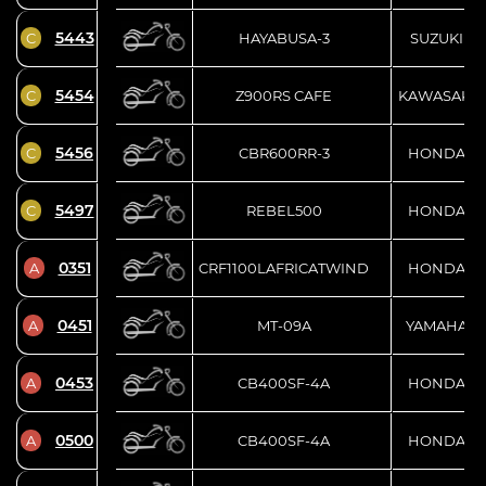
5443
C
HAYABUSA-3
SUZUKI
5454
C
Z900RS CAFE
KAWASAKI
5456
C
CBR600RR-3
HONDA
5497
C
REBEL500
HONDA
0351
A
CRF1100LAFRICATWIND
HONDA
0451
A
MT-09A
YAMAHA
0453
A
CB400SF-4A
HONDA
0500
A
CB400SF-4A
HONDA