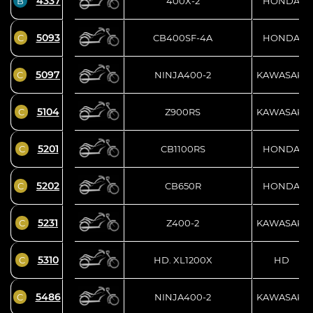
4337
B
400X-2
HONDA
5093
C
CB400SF-4A
HONDA
5097
C
NINJA400-2
KAWASAKI
5104
C
Z900RS
KAWASAKI
5201
C
CB1100RS
HONDA
5202
C
CB650R
HONDA
5231
C
Z400-2
KAWASAKI
5310
C
HD. XL1200X
HD
5486
C
NINJA400-2
KAWASAKI