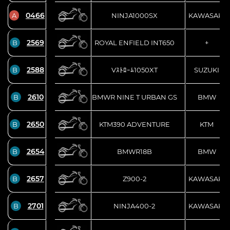
0466
A
NINJA1000SX
KAWASAKI
2569
B
ROYAL ENFIELD INT650
+
2588
B
Vｽﾄﾛｰﾑ1050XT
SUZUKI
2610
B
BMWR NINE T URBAN GS
BMW
2650
B
KTM390 ADVENTURE
KTM
2654
B
BMWR18B
BMW
2657
B
Z900-2
KAWASAKI
2701
B
NINJA400-2
KAWASAKI