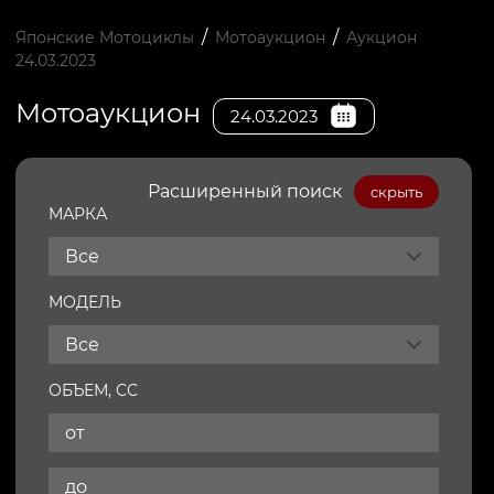
/
/
Японские Мотоциклы
Мотоаукцион
Аукцион
24.03.2023
Мотоаукцион
24.03.2023
Расширенный поиск
скрыть
МАРКА
Все
МОДЕЛЬ
Все
ОБЪЕМ, СС