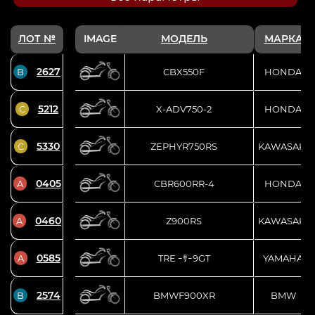
ЛОТ №
IMAGE
МОДЕЛЬ
МАРКА
2627
B
CBX550F
HONDA
5212
C
X-ADV750-2
HONDA
5330
C
ZEPHYR750RS
KAWASAKI
0405
A
CBR600RR-4
HONDA
0460
A
Z900RS
KAWASAKI
0585
A
TRE ｰｻｰ9GT
YAMAHA
2574
B
BMWF900XR
BMW