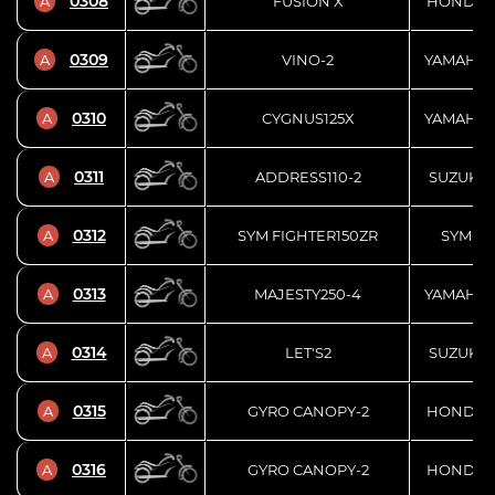
0308
A
FUSION X
HONDA
0309
A
VINO-2
YAMAHA
0310
A
CYGNUS125X
YAMAHA
0311
A
ADDRESS110-2
SUZUKI
0312
A
SYM FIGHTER150ZR
SYM
0313
A
MAJESTY250-4
YAMAHA
0314
A
LET'S2
SUZUKI
0315
A
GYRO CANOPY-2
HONDA
0316
A
GYRO CANOPY-2
HONDA