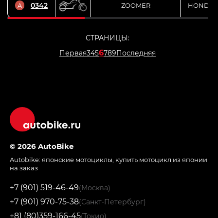
0342
A
ZOOMER
HONDA
СТРАНИЦЫ:
6
Первая
3
4
5
7
8
9
Последняя
© 2026 AutoBike
Autobike:
японские мотоциклы
,
купить мотоцикл из японии
на заказ
+7 (901) 519-46-49
(Москва)
+7 (901) 970-75-38
(Санкт-Петербург)
+81 (80)359-166-45
(Токио)