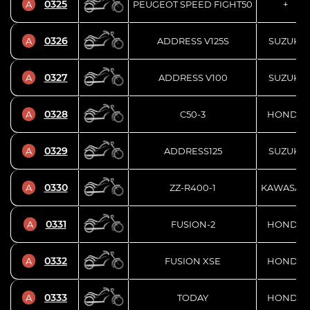
0325
A
PEUGEOT SPEED FIGHT50
+
0326
A
ADDRESS V125S
SUZUKI
0327
A
ADDRESS V100
SUZUKI
0328
A
C50-3
HONDA
0329
A
ADDRESS125
SUZUKI
0330
A
ZZ-R400-1
KAWASAKI
0331
A
FUSION-2
HONDA
0332
A
FUSION XSE
HONDA
0333
A
TODAY
HONDA