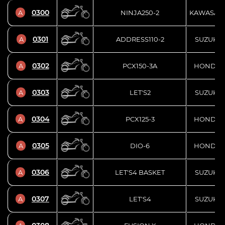
0300
A
NINJA250-2
KAWASAKI
0301
A
ADDRESS110-2
SUZUKI
0302
A
PCX150-3A
HONDA
0303
A
LET'S2
SUZUKI
0304
A
PCX125-3
HONDA
0305
A
DIO-6
HONDA
0306
A
LET'S4 BASKET
SUZUKI
0307
A
LET'S4
SUZUKI