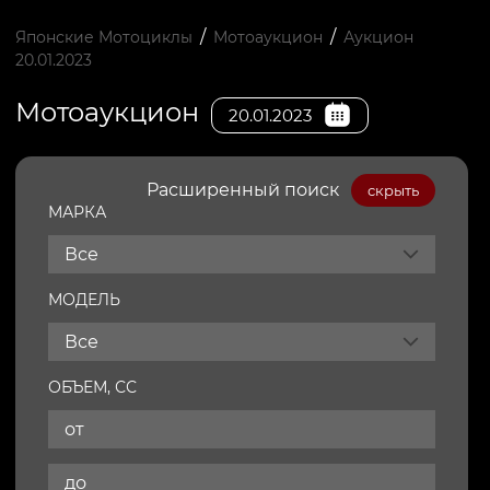
/
/
Японские Мотоциклы
Мотоаукцион
Аукцион
20.01.2023
Мотоаукцион
20.01.2023
Расширенный поиск
скрыть
МАРКА
Все
МОДЕЛЬ
Все
ОБЪЕМ, СС