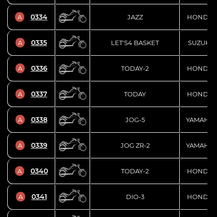
0334
A
JAZZ
HONDA
0335
A
LET'S4 BASKET
SUZUKI
0336
A
TODAY-2
HONDA
0337
A
TODAY
HONDA
0338
A
JOG-5
YAMAHA
0339
A
JOG ZR-2
YAMAHA
0340
A
TODAY-2
HONDA
0341
A
DIO-3
HONDA