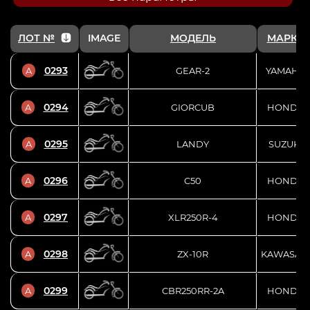
ЛОТ №
IMAGE
МОДЕЛЬ
МАРКА
0293
A
GEAR-2
YAMAHA
0294
A
GIORCUB
HONDA
0295
A
LANDY
SUZUKI
0296
A
C50
HONDA
0297
A
XLR250R-4
HONDA
0298
A
ZX-10R
KAWASAKI
0299
A
CBR250RR-2A
HONDA