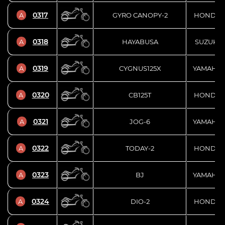
0317
A
GYRO CANOPY-2
HONDA
0318
A
HAYABUSA
SUZUKI
0319
A
CYGNUS125X
YAMAHA
0320
A
CB125T
HONDA
0321
A
JOG-6
YAMAHA
0322
A
TODAY-2
HONDA
0323
A
BJ
YAMAHA
0324
A
DIO-2
HONDA