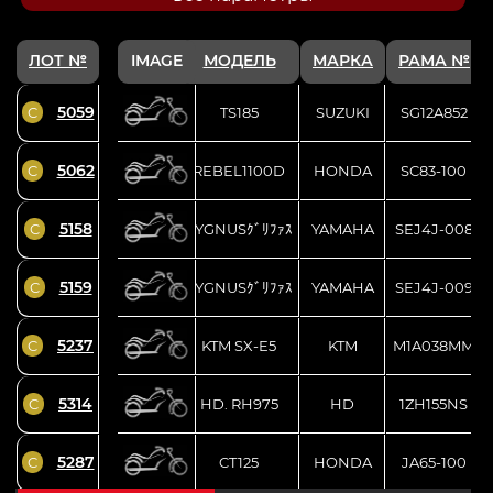
ЛОТ №
IMAGE
МОДЕЛЬ
МАРКА
РАМА №
5059
C
TS185
SUZUKI
SG12A852
5062
C
REBEL1100D
HONDA
SC83-100
5158
C
CYGNUSｸﾞﾘﾌｧｽ
YAMAHA
SEJ4J-008
5159
C
CYGNUSｸﾞﾘﾌｧｽ
YAMAHA
SEJ4J-009
5237
C
KTM SX-E5
KTM
M1A038MM
5314
C
HD. RH975
HD
1ZH155NS
5287
C
CT125
HONDA
JA65-100