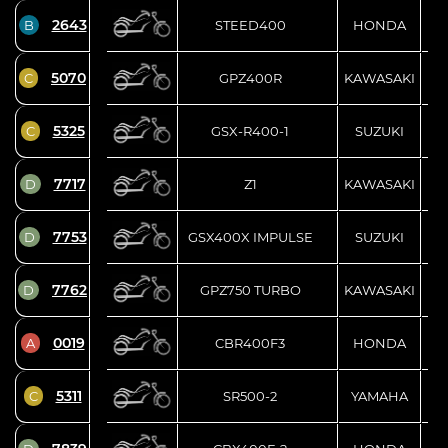
2643
B
STEED400
HONDA
5070
C
GPZ400R
KAWASAKI
5325
C
GSX-R400-1
SUZUKI
7717
D
Z1
KAWASAKI
7753
D
GSX400X IMPULSE
SUZUKI
7762
D
GPZ750 TURBO
KAWASAKI
0019
A
CBR400F3
HONDA
5311
C
SR500-2
YAMAHA