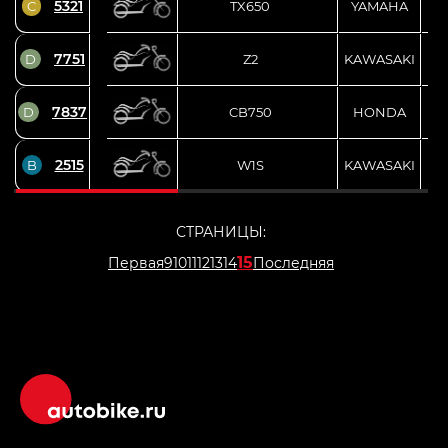
5321
C
TX650
YAMAHA
7751
D
Z2
KAWASAKI
7837
D
CB750
HONDA
2515
B
W1S
KAWASAKI
СТРАНИЦЫ:
15
Первая
9
10
11
12
13
14
Последняя