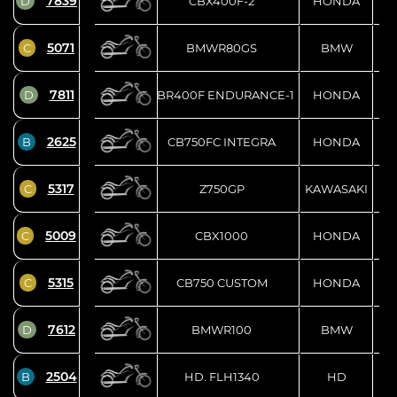
7839
D
CBX400F-2
HONDA
5071
C
BMWR80GS
BMW
7811
D
CBR400F ENDURANCE-1
HONDA
2625
B
CB750FC INTEGRA
HONDA
5317
C
Z750GP
KAWASAKI
5009
C
CBX1000
HONDA
5315
C
CB750 CUSTOM
HONDA
7612
D
BMWR100
BMW
2504
B
HD. FLH1340
HD