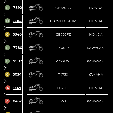
7892
D
CB750FA
HONDA
8014
D
CB750 CUSTOM
HONDA
5340
C
CB750FZ
HONDA
7780
D
Z400FX
KAWASAKI
7987
D
Z750FX-1
KAWASAKI
5034
C
TX750
YAMAHA
0021
A
CB750F
HONDA
0452
A
W3
KAWASAKI