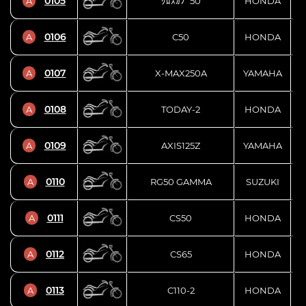
0105
A
ｸﾛｽｶﾌﾞ50
HONDA
0106
A
C50
HONDA
0107
A
X-MAX250A
YAMAHA
0108
A
TODAY-2
HONDA
0109
A
AXIS125Z
YAMAHA
0110
A
RG50 GAMMA
SUZUKI
0111
A
CS50
HONDA
0112
A
CS65
HONDA
0113
A
C110-2
HONDA