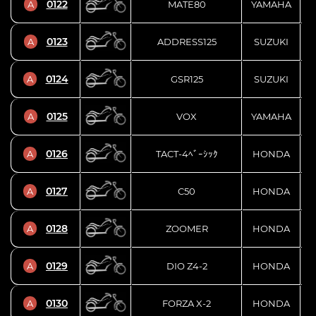
0122
A
MATE80
YAMAHA
0123
A
ADDRESS125
SUZUKI
0124
A
GSR125
SUZUKI
R
0125
A
VOX
YAMAHA
0126
A
TACT-4ﾍﾞｰｼｯｸ
HONDA
0127
A
C50
HONDA
0128
A
ZOOMER
HONDA
0129
A
DIO Z4-2
HONDA
0130
A
FORZA X-2
HONDA