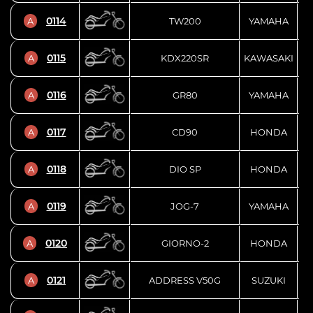
0114
A
TW200
YAMAHA
0115
A
KDX220SR
KAWASAKI
0116
A
GR80
YAMAHA
0117
A
CD90
HONDA
0118
A
DIO SP
HONDA
0119
A
JOG-7
YAMAHA
0120
A
GIORNO-2
HONDA
0121
A
ADDRESS V50G
SUZUKI