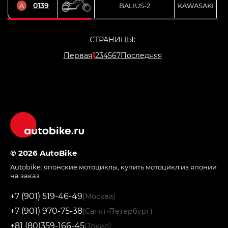
0139
A
BALIUS-2
KAWASAKI
СТРАНИЦЫ:
1
Первая
2
3
4
5
6
7
Последняя
© 2026 AutoBike
Autobike:
японские мотоциклы
,
купить мотоцикл из японии
на заказ
+7 (901) 519-46-49
(Москва)
+7 (901) 970-75-38
(Санкт-Петербург)
+81 (80)359-166-45
(Токио)