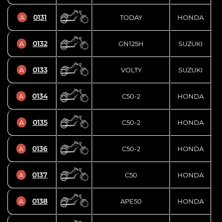
0131
A
TODAY
HONDA
0132
A
GN125H
SUZUKI
L
0133
A
VOLTY
SUZUKI
0134
A
C50-2
HONDA
0135
A
C50-2
HONDA
0136
A
C50-2
HONDA
0137
A
C50
HONDA
0138
A
APE50
HONDA