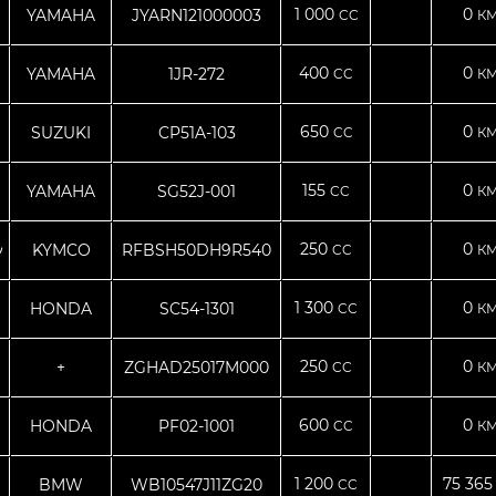
1 000
0
YAMAHA
JYARN121000003
CC
КМ
400
0
YAMAHA
1JR-272
CC
КМ
650
0
SUZUKI
CP51A-103
CC
КМ
155
0
YAMAHA
SG52J-001
CC
КМ
250
0
ｼ
KYMCO
RFBSH50DH9R540
CC
КМ
1 300
0
HONDA
SC54-1301
CC
КМ
250
0
+
ZGHAD25017M000
CC
КМ
600
0
HONDA
PF02-1001
CC
КМ
1 200
75 36
BMW
WB10547J11ZG20
CC