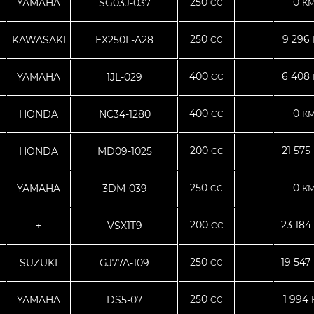
250
0
YAMAHA
SG03J-037
CC
КМ
250
9 296
KAWASAKI
EX250L-A28
CC
400
6 408
YAMAHA
1JL-029
CC
400
0
HONDA
NC34-1280
CC
КМ
200
21 575
HONDA
MD09-1025
CC
250
0
YAMAHA
3DM-039
CC
КМ
200
23 184
+
VSX1T9
CC
250
19 547
SUZUKI
GJ77A-109
CC
250
1 994
YAMAHA
DS5-07
CC