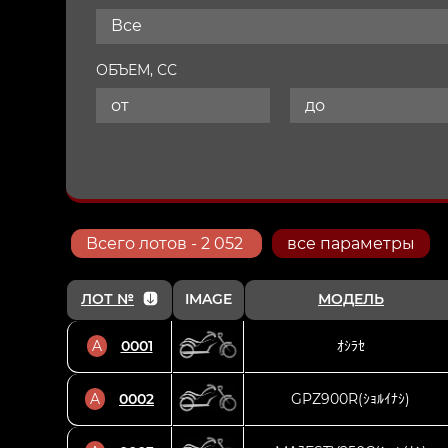
Все
ОБЪЕМ, СС
Всего
лотов
- 2 052
все параметры
ЛОТ №
IMAGE
МОДЕЛЬ
A
0001
ｵｼﾗｾ
A
0002
GPZ900R(ｼｮﾙｲﾅｼ)