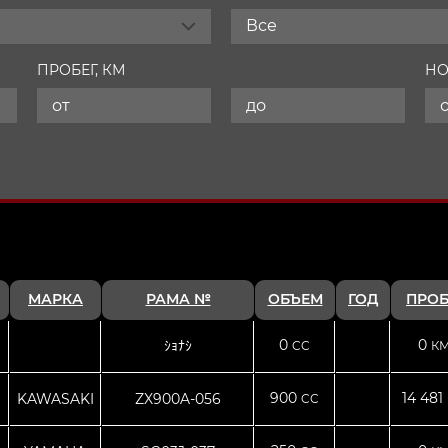
Все
ПРОБЕГ, КМ
НО
МАРКА
РАМА №
ОБЪЕМ
ГОД
ПРОБ
0
0
ｼｮﾅｼ
CC
КМ
900
14 481
KAWASAKI
ZX900A-056
CC