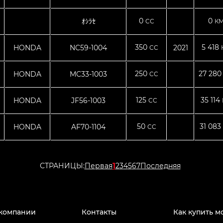
0
0
ｵｼﾗｾ
CC
КМ
350
5 418
HONDA
NC59-1004
2021
CC
250
27 28
HONDA
MC33-1003
CC
125
35 114
HONDA
JF56-1003
CC
50
31 083
HONDA
AF70-1104
CC
1
СТРАНИЦЫ:
Первая
2
3
4
5
6
7
Последняя
компании
Контакты
Как купить м