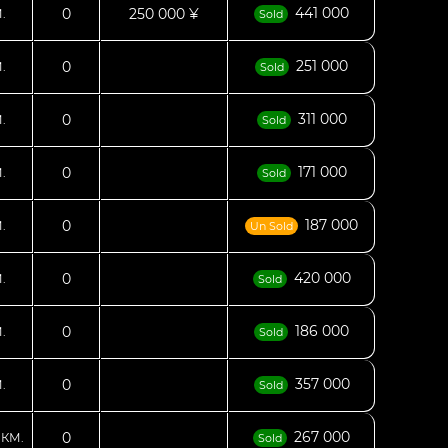
441 000
0
250 000 ¥
.
Sold
251 000
0
.
Sold
311 000
0
.
Sold
171 000
0
.
Sold
187 000
0
.
Un Sold
420 000
0
.
Sold
186 000
0
.
Sold
357 000
0
.
Sold
5
267 000
0
КМ.
Sold