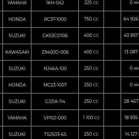
225
0
YAMAHA
1KH-042
CC
КМ
750
64 92
HONDA
RC37-1000
CC
400
43 95
SUZUKI
GK53CD106
CC
400
13 087
KAWASAKI
ZX400D-006
CC
250
0
SUZUKI
NJ46A-100
CC
КМ
250
0
HONDA
MC23-1007
CC
КМ
250
28 46
SUZUKI
GJ21A-114
CC
1 100
18 935
YAMAHA
VP10J-000
CC
250
14 127
SUZUKI
TS2503-65
CC