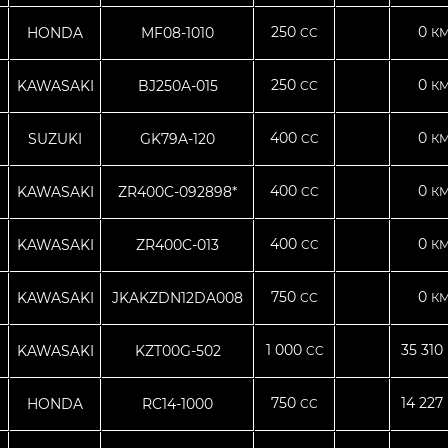
250
0
HONDA
MF08-1010
CC
КМ
250
0
KAWASAKI
BJ250A-015
CC
КМ
400
0
SUZUKI
GK79A-120
CC
КМ
400
0
KAWASAKI
ZR400C-092898*
CC
КМ
400
0
KAWASAKI
ZR400C-013
CC
КМ
750
0
KAWASAKI
JKAKZDN12DA008
CC
КМ
1 000
35 310
KAWASAKI
KZT00G-502
CC
750
14 227
HONDA
RC14-1000
CC