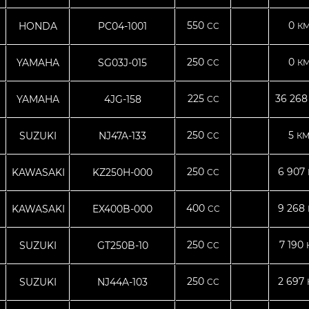
550
0
HONDA
PC04-1001
CC
КМ
250
0
YAMAHA
SG03J-015
CC
КМ
225
36 26
YAMAHA
4JG-158
CC
250
5
SUZUKI
NJ47A-133
CC
КМ
250
6 907
KAWASAKI
KZ250H-000
CC
400
9 268
KAWASAKI
EX400B-000
CC
250
7 190
SUZUKI
GT250B-10
CC
250
2 697
SUZUKI
NJ44A-103
CC