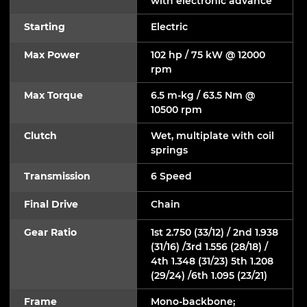
with electronic advance
Starting
Electric
Max Power
102 hp / 75 kW @ 12000
rpm
Max Torque
6.5 m-kg / 63.5 Nm @
10500 rpm
Clutch
Wet, multiplate with coil
springs
Transmission
6 Speed
Final Drive
Chain
Gear Ratio
1st 2.750 (33/12) / 2nd 1.938
(31/16) /3rd 1.556 (28/18) /
4th 1.348 (31/23) 5th 1.208
(29/24) /6th 1.095 (23/21)
Frame
Mono-backbone;