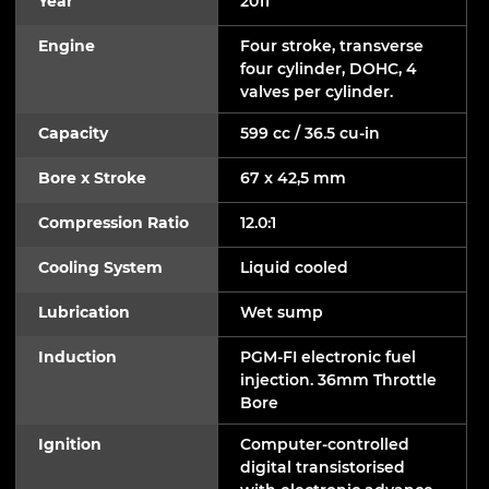
Year
2011
Engine
Four stroke, transverse
four cylinder, DOHC, 4
valves per cylinder.
Capacity
599 cc / 36.5 cu-in
Bore x Stroke
67 x 42,5 mm
Compression Ratio
12.0:1
Cooling System
Liquid cooled
Lubrication
Wet sump
Induction
PGM-FI electronic fuel
injection. 36mm Throttle
Bore
Ignition
Computer-controlled
digital transistorised