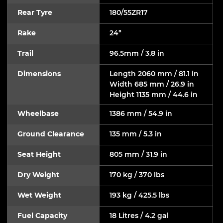
Rear Tyre
180/55ZR17
Rake
24°
Trail
96.5mm / 3.8 in
Dimensions
Length 2060 mm / 81.1 in
Width 685 mm / 26.9 in
Height 1135 mm / 44.6 in
Wheelbase
1386 mm / 54.9 in
Ground Clearance
135 mm / 5.3 in
Seat Height
805 mm / 31.9 in
Dry Weight
170 kg / 370 lbs
Wet Weight
193 kg / 425.5 lbs
Fuel Capacity
18 Litres / 4.2 gal