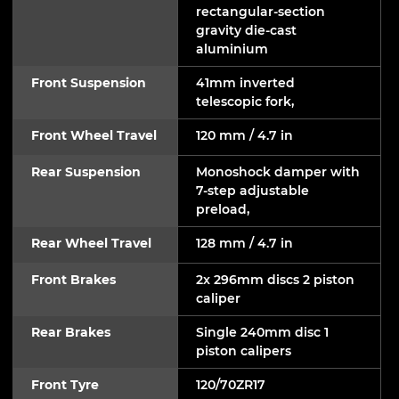
rectangular-section
gravity die-cast
aluminium
Front Suspension
41mm inverted
telescopic fork,
Front Wheel Travel
120 mm / 4.7 in
Rear Suspension
Monoshock damper with
7-step adjustable
preload,
Rear Wheel Travel
128 mm / 4.7 in
Front Brakes
2x 296mm discs 2 piston
caliper
Rear Brakes
Single 240mm disc 1
piston calipers
Front Tyre
120/70ZR17