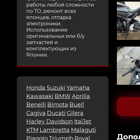
работы любой сложности
по ТО, ремонт всех
японцев, отладка
электроники.
Использование
оригинальных или б/у
запчастей и
комплектующих из
Японии.
Honda
Suzuki
Yamaha
Kawasaki
BMW
Aprilia
Benelli
Bimota
Buell
Cagiva
Ducati
Gilera
Harley Davidson
ItalJet
KTM
Lambretta
Malaguti
Допо
Piaggio
Triumph
Royal