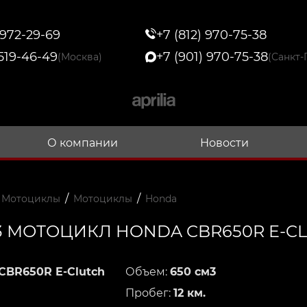
 972-29-69
+7 (812) 970-75-38
 519-46-49
+7 (901) 970-75-38
(Москва)
(Санкт-
О компании
Новости
/
/
 Мотоциклы
Мотоциклы
Honda
3 МОТОЦИКЛ HONDA CBR650R E-C
CBR650R E-Clutch
Объем:
650 см3
Пробег:
12 км.