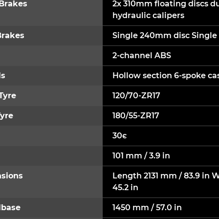
 Brakes
2x 310mm floating discs du
hydraulic calipers
Brakes
Single 240mm disc Single 
2-channel ABS
s
Hollow section 6-spoke c
Tyre
120/70-ZR17
yre
180/55-ZR17
30є
101 mm / 3.9 in
sions
Length 2131 mm / 83.9 in W
45.2 in
base
1450 mm / 57.0 in