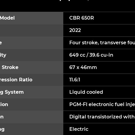
Model
CBR 650R
2022
e
Four stroke, transverse fou
ity
649 cc / 39.6 cu-in
 Stroke
67 x 46mm
ession Ratio
11.6:1
ng System
Liquid cooled
ion
PGM-FI electronic fuel in
on
Digital transistorized wit
ng
Electric