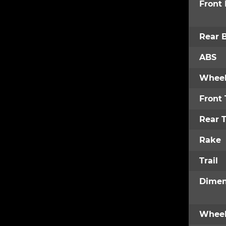
Front
Rear 
ABS
Wheel
Front 
Rear T
Rake
Trail
Dimen
Wheel