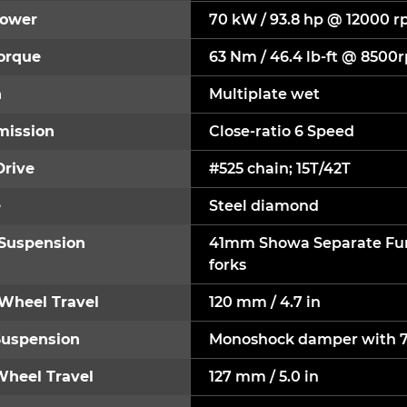
ower
70 kW / 93.8 hp @ 12000 
orque
63 Nm / 46.4 lb-ft @ 8500
h
Multiplate wet
mission
Close-ratio 6 Speed
Drive
#525 chain; 15T/42T
e
Steel diamond
 Suspension
41mm Showa Separate Func
forks
 Wheel Travel
120 mm / 4.7 in
Suspension
Monoshock damper with 7 
Wheel Travel
127 mm / 5.0 in