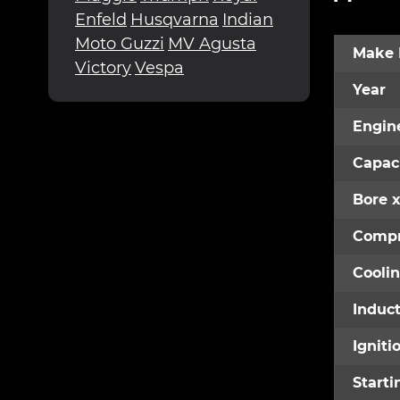
Enfeld
Husqvarna
Indian
Moto Guzzi
MV Agusta
Make 
Victory
Vespa
Year
Engin
Capac
Bore x
Compr
Cooli
Induct
Igniti
Starti