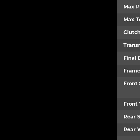
Max P
Max T
Clutc
Trans
Final 
Fram
Front
Front
Rear 
Rear 