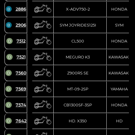
2886
B
X-ADV750-2
HONDA
2906
B
SYM JOYRIDES125I
SYM
7512
D
CL500
HONDA
7521
D
MEGURO K3
KAWASAKI
7560
D
Z900RS SE
KAWASAKI
7569
D
MT-09-2SP
YAMAHA
7574
D
CB1300SF-3SP
HONDA
7642
D
HD. X350
HD