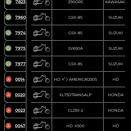
7823
D
Z900RS
KAWASAKI
7960
D
GSX-8S
SUZUKI
7974
D
GSX-8S
SUZUKI
7975
D
SV650A
SUZUKI
7977
D
GSX-8S
SUZUKI
0014
A
HD. ﾊﾟﾝ AMERICA1250S
HD
0020
A
XL750TRANSALP
HONDA
0023
A
CL250-2
HONDA
0047
A
HD. X500
HD