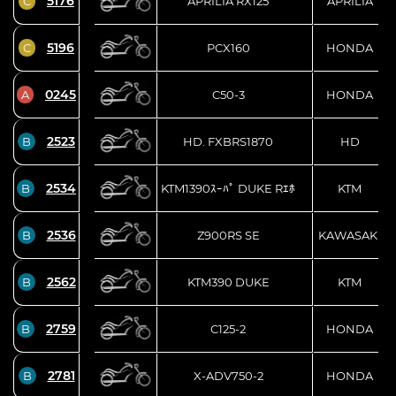
5176
C
APRILIA RX125
APRILIA
5196
C
PCX160
HONDA
0245
A
C50-3
HONDA
2523
B
HD. FXBRS1870
HD
2534
B
KTM1390ｽｰﾊﾟ DUKE Rｴﾎ
KTM
2536
B
Z900RS SE
KAWASAKI
2562
B
KTM390 DUKE
KTM
2759
B
C125-2
HONDA
2781
B
X-ADV750-2
HONDA