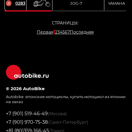
0283
A
JOG-7
YAMAHA
СТРАНИЦЫ:
1
Первая
2
3
4
5
6
7
Последняя
© 2026 AutoBike
Autobike:
японские мотоциклы
,
купить мотоцикл из японии
на заказ
+7 (901) 519-46-49
(Москва)
+7 (901) 970-75-38
(Санкт-Петербург)
+81 (80)359-166-45
(Токио)