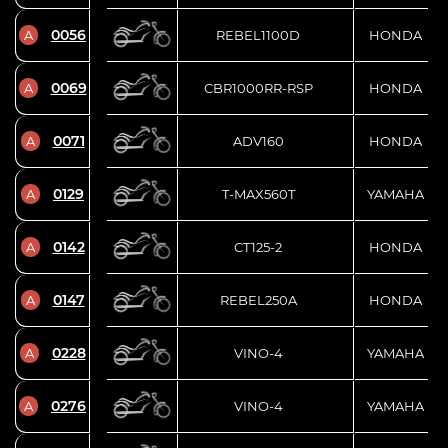
0056
A
REBEL1100D
HONDA
0069
A
CBR1000RR-RSP
HONDA
0071
A
ADV160
HONDA
0129
A
T-MAX560T
YAMAHA
0142
A
CT125-2
HONDA
0147
A
REBEL250A
HONDA
0228
A
VINO-4
YAMAHA
0276
A
VINO-4
YAMAHA