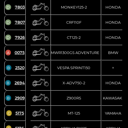
7803
D
MONKEY125-2
HONDA
7807
D
CRF110F
HONDA
7926
D
CT125-2
HONDA
0075
A
BMWR1300GS ADVENTURE
BMW
2520
B
VESPA SPRINT150
+
2694
B
X-ADV750-2
HONDA
2909
B
Z900RS
KAWASAKI
5175
C
MT-125
YAMAHA