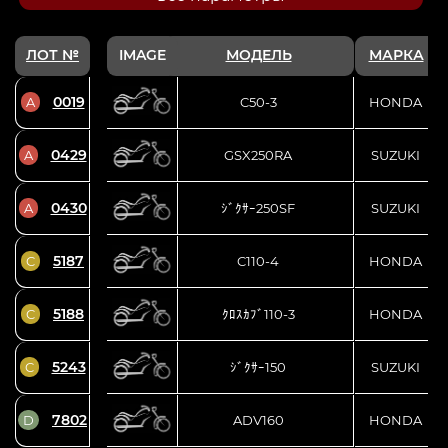
ЛОТ №
IMAGE
МОДЕЛЬ
МАРКА
0019
A
C50-3
HONDA
0429
A
GSX250RA
SUZUKI
0430
A
ｼﾞｸｻｰ250SF
SUZUKI
5187
C
C110-4
HONDA
5188
C
ｸﾛｽｶﾌﾞ110-3
HONDA
5243
C
ｼﾞｸｻｰ150
SUZUKI
7802
D
ADV160
HONDA