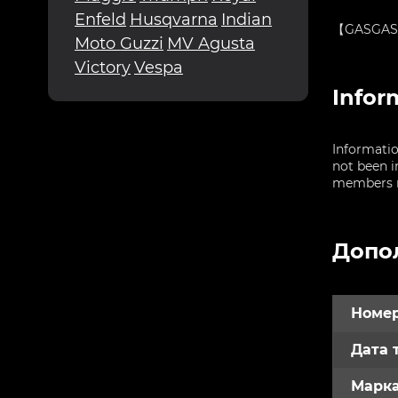
Enfeld
Husqvarna
Indian
【GASGAS E
Moto Guzzi
MV Agusta
Victory
Vespa
Infor
Informatio
not been i
members re
Допо
Номер
Дата 
Марк