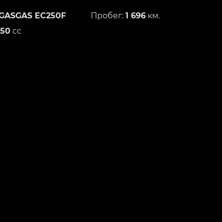
GASGAS EC250F
Пробег:
1 696
км.
250
сс