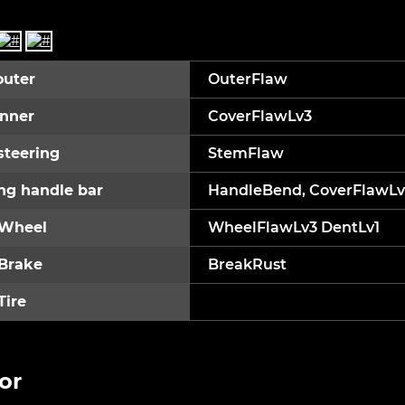
outer
OuterFlaw
inner
CoverFlawLv3
steering
StemFlaw
ng handle bar
HandleBend, CoverFlawLv3
 Wheel
WheelFlawLv3 DentLv1
 Brake
BreakRust
Tire
or