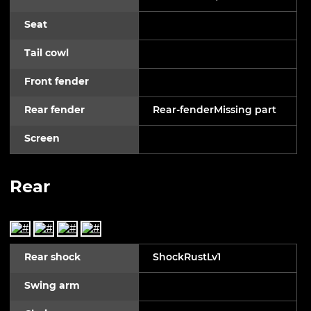
Seat
Tail cowl
Front fender
Rear fender
Rear-fenderMissing part
Screen
Rear
Rear shock
ShockRustLv1
Swing arm