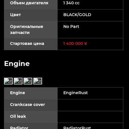
Объем двигателя
1 340 cc
Цвет
BLACK/GOLD
Оригинальные
No Part
запчасти
Стартовая цена
1 400 000 ¥
Engine
Engine
EngineRust
Crankcase cover
Oil leak
Radiator
RadiatorRust