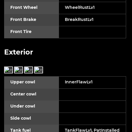
Front Wheel
WheelRustLv1
Front Brake
BreakRustLv1
Front Tire
Exterior
Upper cowl
InnerFlawLv1
Center cowl
Under cowl
Side cowl
Tank fuel
TankFlawLv1, PatInstalled