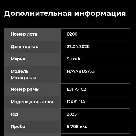
Дополнительная информация
Номер лота
0200
Дата торгов
22.04.2026
Марка
Suzuki
Модель
HAYABUSA-3
Мотоцикла
Номер рамы
EJ11A-102
Модель двигателя
DXA1-114
Год
2023
Пробег
5 708 км.