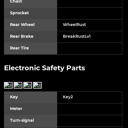
Chain
Sprocket
Rear Wheel
WheelRust
Rear Brake
BreakRustLv1
Rear Tire
Electronic Safety Parts
Key
Key2
Meter
Turn-signal