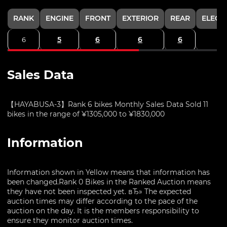
RANK
ENGINE
FRONT
EXTERIOR
REAR
ELECT
5
6
6
6
6
Sales Data
【HAYABUSA-3】Rank 6 bikes Monthly Sales Data Sold 11
bikes in the range of ¥1305,000 to ¥1830,000
Information
Information shown in Yellow means that information has
been changed.Rank 0 Bikes in the Ranked Auction means
they have not been inspected yet. вЂ» The expected
auction times may differ according to the pace of the
auction on the day. It is the members responsibility to
ensure they monitor auction times.