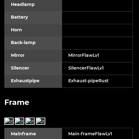
Headlamp
Battery
Horn
Back-lamp
Mirror
MirrorFlawLv1
Silencer
SilencerFlawLv1
Exhaustpipe
Exhaust-pipeRust
Frame
Mainframe
Main-frameFlawLv1