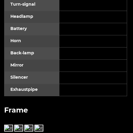
Turn-signal
Headlamp
Battery
Horn
Back-lamp
Mirror
Silencer
Exhaustpipe
Frame