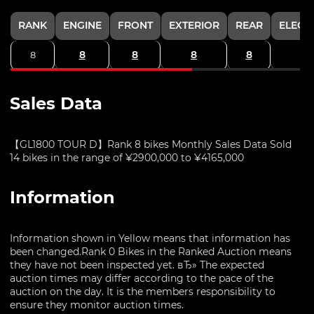
RANK
ENGINE
FRONT
EXTERIOR
REAR
ELECT
8
8
8
8
8
Sales Data
【GL1800 TOUR D】Rank 8 bikes Monthly Sales Data Sold
14 bikes in the range of ¥2900,000 to ¥4165,000
Information
Information shown in Yellow means that information has
been changed.Rank 0 Bikes in the Ranked Auction means
they have not been inspected yet. вЂ» The expected
auction times may differ according to the pace of the
auction on the day. It is the members responsibility to
ensure they monitor auction times.