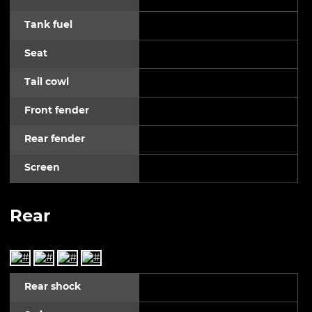
Tank fuel
Seat
Tail cowl
Front fender
Rear fender
Screen
Rear
Rear shock