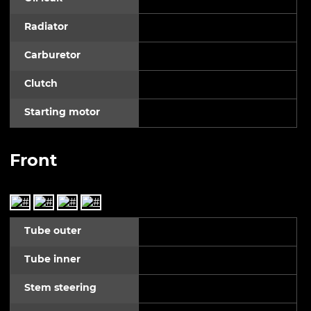
Radiator
Carburetor
Clutch
Starting motor
Front
Tube outer
Tube inner
Stem steering