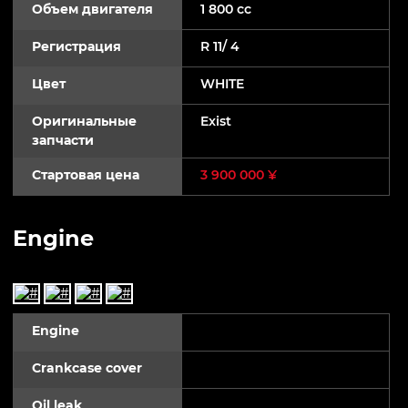
Объем двигателя
1 800 cc
Регистрация
R 11/ 4
Цвет
WHITE
Оригинальные
Exist
запчасти
Стартовая цена
3 900 000 ¥
Engine
Engine
Crankcase cover
Oil leak