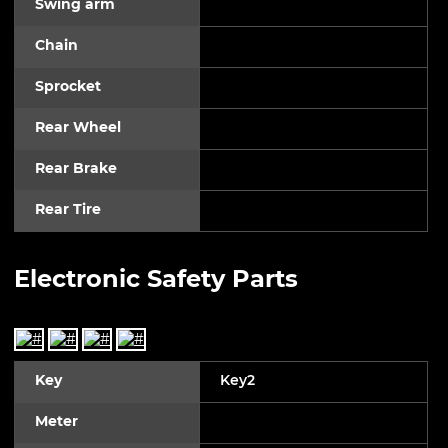
Swing arm
Chain
Sprocket
Rear Wheel
Rear Brake
Rear Tire
Electronic Safety Parts
Key
Key2
Meter