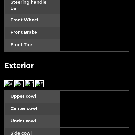
Steering handle
bar
Front Wheel
Front Brake
Front Tire
Exterior
Upper cowl
Center cowl
Under cowl
Side cowl