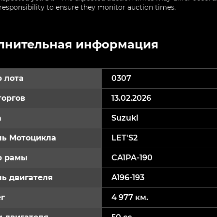
sponsibility to ensure they monitor auction times.
лнительная информация
 лота
0307
торгов
13.02.2026
а
Suzuki
ь Мотоцикла
LET'S2
р рамы
CA1PA-190
ь двигателя
A196-193
г
4 977 км.