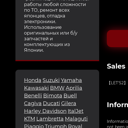
работы любой сложности
по ТО, ремонт всех
японцев, отладка
электроники.
Использование
оригинальных или б/у
запчастей и
комплектующих из
Японии.
Sales
Honda
Suzuki
Yamaha
【LET'S2】Ra
Kawasaki
BMW
Aprilia
Benelli
Bimota
Buell
Cagiva
Ducati
Gilera
Infor
Harley Davidson
ItalJet
KTM
Lambretta
Malaguti
Informatio
Piaggio
Triumph
Royal
not been i