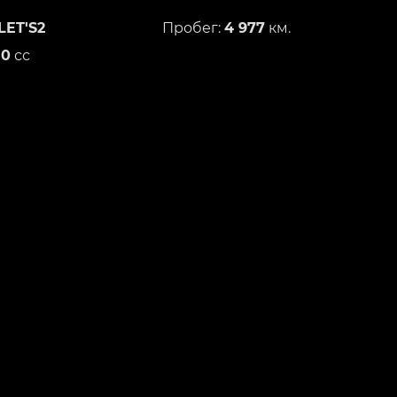
LET'S2
Пробег:
4 977
км.
50
сс