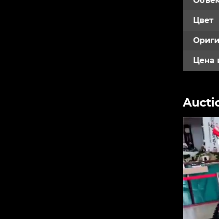
Объем
Цвет
Ориги
Цена 
Aucti