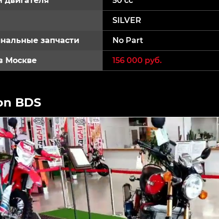
 двигателя
50 cc
SILVER
нальные запчасти
No Part
в Москве
156 000 руб.
on BDS