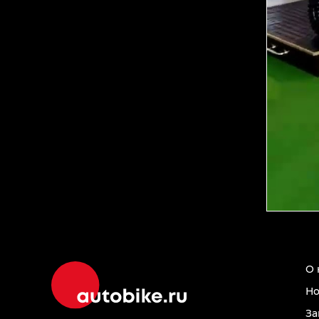
О 
Но
За