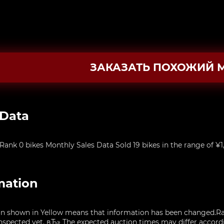
ЗАКАЗАТЬ ПОХОЖИЙ 
 Data
nk 0 bikes Monthly Sales Data Sold 19 bikes in the range of ¥1
mation
n shown in Yellow means that information has been changed.Ra
nspected yet. вЂ» The expected auction times may differ accordin