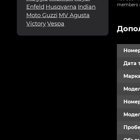
members re
Enfeld
Husqvarna
Indian
Moto Guzzi
MV Agusta
Victory
Vespa
Допо
Номер
Дата 
Марк
Модел
Номе
Модел
Пробе