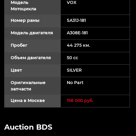
Модель
VOX
Мотоцикла
Номер рамы
SA31J-181
Модель двигателя
A308E-181
Пробег
44 275 км.
Объем двигателя
50 cc
Цвет
SILVER
Оригинальные
No Part
запчасти
Цена в Москве
158 000 руб.
Auction BDS