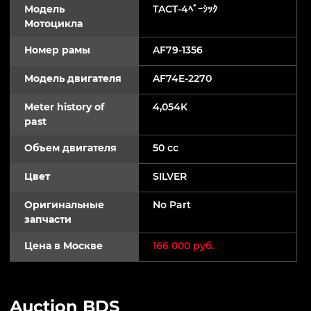
Модель
TACT-4ﾍﾞｰｼｯｸ
Мотоцикла
Номер рамы
AF79-1356
Модель двигателя
AF74E-2270
Meter history of
4,054K
past
Объем двигателя
50 cc
Цвет
SILVER
Оригинальные
No Part
запчасти
Цена в Москве
166 000 руб.
Auction BDS