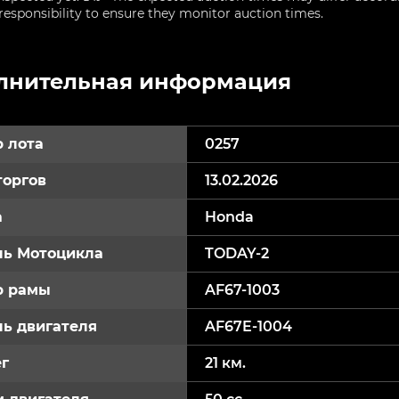
sponsibility to ensure they monitor auction times.
лнительная информация
 лота
0257
торгов
13.02.2026
а
Honda
ь Мотоцикла
TODAY-2
р рамы
AF67-1003
ь двигателя
AF67E-1004
г
21 км.