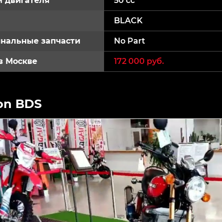
 двигателя
50 cc
BLACK
нальные запчасти
No Part
в Москве
172 000 руб.
on BDS