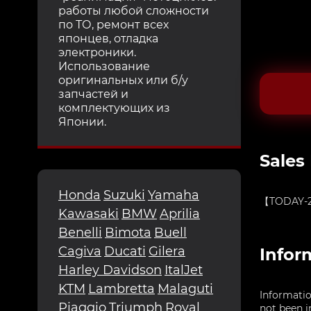
работы любой сложности
по ТО, ремонт всех
японцев, отладка
электроники.
Использование
оригинальных или б/у
запчастей и
комплектующих из
Японии.
Sales
Honda
Suzuki
Yamaha
【TODAY-2】R
Kawasaki
BMW
Aprilia
Benelli
Bimota
Buell
Cagiva
Ducati
Gilera
Infor
Harley Davidson
ItalJet
KTM
Lambretta
Malaguti
Informatio
Piaggio
Triumph
Royal
not been i