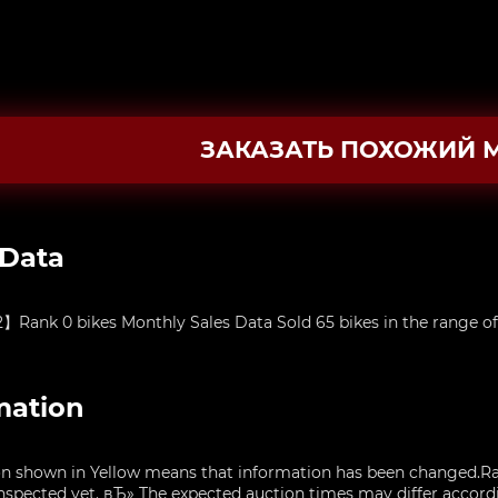
ЗАКАЗАТЬ ПОХОЖИЙ 
 Data
ank 0 bikes Monthly Sales Data Sold 65 bikes in the range of
mation
n shown in Yellow means that information has been changed.Ra
nspected yet. вЂ» The expected auction times may differ accordin