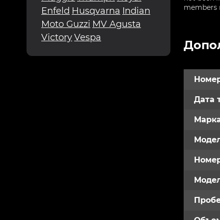
members re
Enfeld
Husqvarna
Indian
Moto Guzzi
MV Agusta
Victory
Vespa
Допо
Номер
Дата 
Марк
Модел
Номе
Модел
Пробе