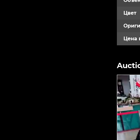
Объем
Цвет
Ориги
Цена 
Aucti