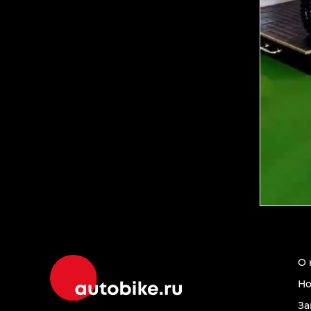
О 
Но
За