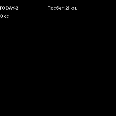
TODAY-2
Пробег:
21
км.
50
сс