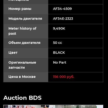
Номер рамы
AF34-4509
Модель двигателя
AF34E-2323
Meter history of
9,490K
past
Объем двигателя
50 cc
Цвет
BLACK
Оригинальные
No Part
запчасти
Цена в Москве
156 000 руб.
Auction BDS