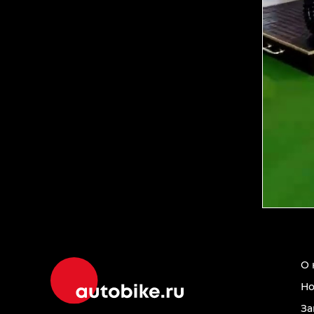
О 
Но
За