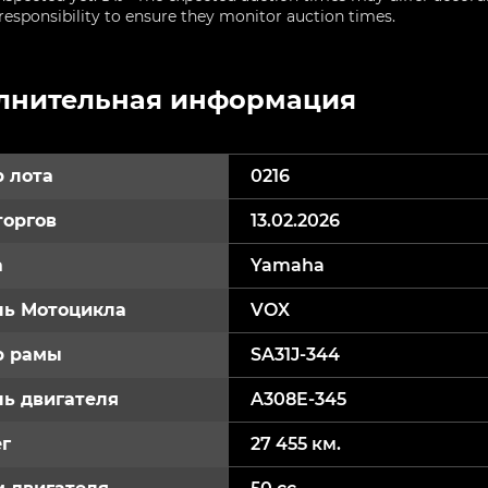
sponsibility to ensure they monitor auction times.
лнительная информация
 лота
0216
торгов
13.02.2026
а
Yamaha
ь Мотоцикла
VOX
р рамы
SA31J-344
ь двигателя
A308E-345
г
27 455 км.