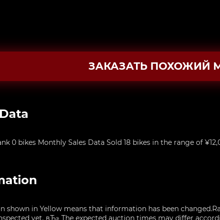
ЗАКАЗАТЬ ПОХОЖИЙ 
 Data
0 bikes Monthly Sales Data Sold 18 bikes in the range of ¥12,
mation
n shown in Yellow means that information has been changed.Ra
nspected yet. вЂ» The expected auction times may differ accordin