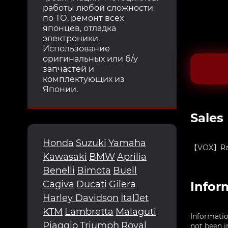
работы любой сложности
по ТО, ремонт всех
японцев, отладка
электроники.
Использование
оригинальных или б/у
запчастей и
комплектующих из
Японии.
Sales
Honda
Suzuki
Yamaha
【VOX】Rank 
Kawasaki
BMW
Aprilia
Benelli
Bimota
Buell
Cagiva
Ducati
Gilera
Infor
Harley Davidson
ItalJet
KTM
Lambretta
Malaguti
Informatio
Piaggio
Triumph
Royal
not been i