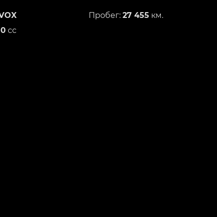
VOX
Пробег:
27 455
км.
50
сс