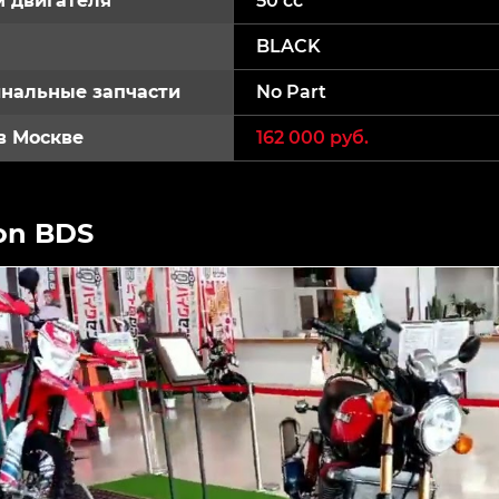
 двигателя
50 cc
BLACK
нальные запчасти
No Part
в Москве
162 000 руб.
on BDS