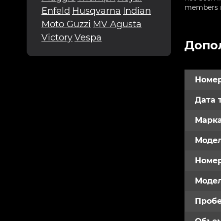
members re
Enfeld
Husqvarna
Indian
Moto Guzzi
MV Agusta
Victory
Vespa
Допо
Номер
Дата 
Марк
Модел
Номе
Модел
Пробе