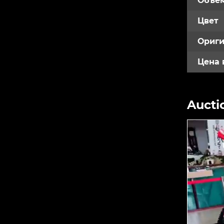
Объем
Цвет
Ориги
Цена 
Aucti