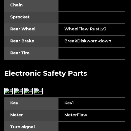
Chain
Sprocket
Rear Wheel
WheelFlaw RustLv3
Rear Brake
BreakDiskworn-down
Rear Tire
Electronic Safety Parts
Key
Key1
Meter
MeterFlaw
Turn-signal