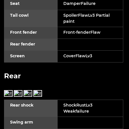
Seat
DamperFailure
Tail cowl
SpoilerFlawLv3 Partial
paint
Front fender
Front-fenderFlaw
Rear fender
Screen
CoverFlawLv3
Rear
Rear shock
ShockRustLv3
Weakfailure
Swing arm