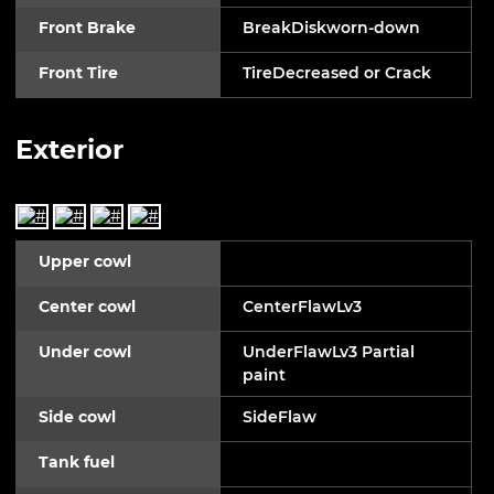
Front Brake
BreakDiskworn-down
Front Tire
TireDecreased or Crack
Exterior
Upper cowl
Center cowl
CenterFlawLv3
Under cowl
UnderFlawLv3 Partial
paint
Side cowl
SideFlaw
Tank fuel