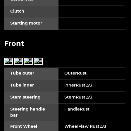
Clutch
Starting motor
Front
Tube outer
OuterRust
Tube inner
InnerRustLv3
Stem steering
StemRustLv3
Steering handle
HandleRust
bar
Front Wheel
WheelFlaw RustLv3