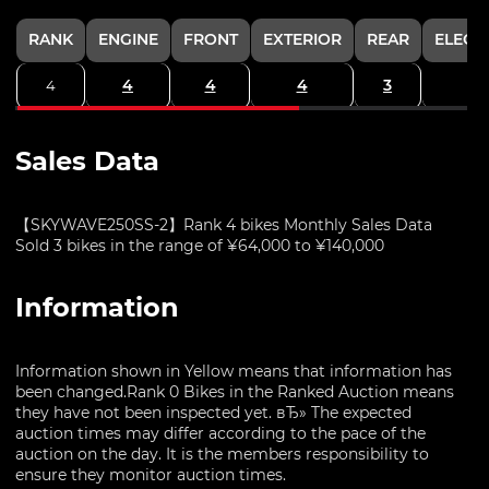
RANK
ENGINE
FRONT
EXTERIOR
REAR
ELECT
4
4
4
3
4
Sales Data
【SKYWAVE250SS-2】Rank 4 bikes Monthly Sales Data
Sold 3 bikes in the range of ¥64,000 to ¥140,000
Information
Information shown in Yellow means that information has
been changed.Rank 0 Bikes in the Ranked Auction means
they have not been inspected yet. вЂ» The expected
auction times may differ according to the pace of the
auction on the day. It is the members responsibility to
ensure they monitor auction times.