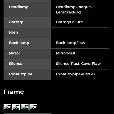
Headlamp
HeadlampOpaque,
LensCrackLv2
Battery
BatteryFailure
Horn
Back-lamp
Back-lampFlaw
Mirror
MirrorRust
Silencer
SilencerRust, CoverFlaw
Exhaustpipe
Exhaust-pipeRustLv3
Frame