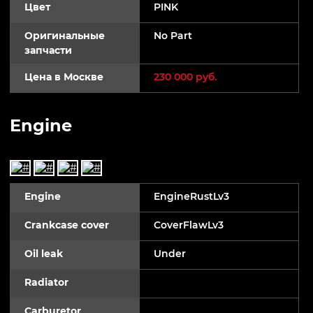
Цвет
PINK
Оригинальные
No Part
запчасти
Цена в Москве
230 000 руб.
Engine
Engine
EngineRustLv3
Crankcase cover
CoverFlawLv3
Oil leak
Under
Radiator
Carburetor