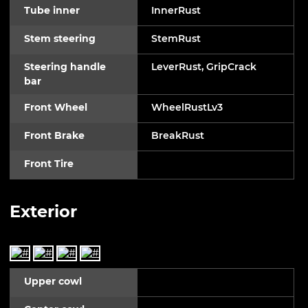
Tube inner
InnerRust
Stem steering
StemRust
Steering handle
LeverRust, GripCrack
bar
Front Wheel
WheelRustLv3
Front Brake
BreakRust
Front Tire
Exterior
Upper cowl