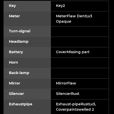
Key
Key2
Meter
MeterFlaw DentLv3
Opaque
Turn-signal
Headlamp
Battery
CoverMissing part
Horn
Back-lamp
Mirror
MirrorFlaw
Silencer
SilencerRust
Exhaustpipe
Exhaust-pipeRustLv3,
Coverpaintswelled 2