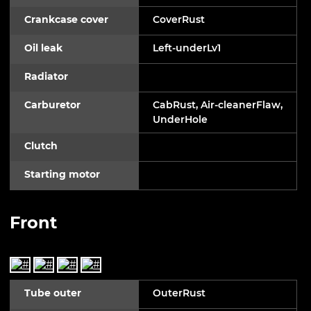
Crankcase cover
CoverRust
Oil leak
Left-underLv1
Radiator
Carburetor
CabRust, Air-cleanerFlaw,
UnderHole
Clutch
Starting motor
Front
Tube outer
OuterRust