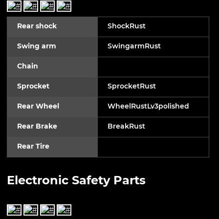
Rear shock
ShockRust
Swing arm
SwingarmRust
Chain
Sprocket
SprocketRust
Rear Wheel
WheelRustLv3polished
Rear Brake
BreakRust
Rear Tire
Electronic Safety Parts