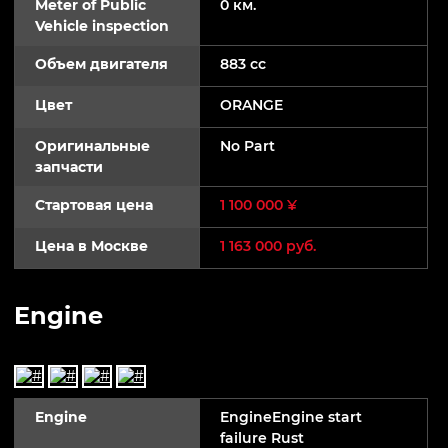
Meter of Public
0 км.
Vehicle inspection
Объем двигателя
883 cc
Цвет
ORANGE
Оригинальные
No Part
запчасти
Стартовая цена
1 100 000 ¥
Цена в Москве
1 163 000 руб.
Engine
Engine
EngineEngine start
failure Rust