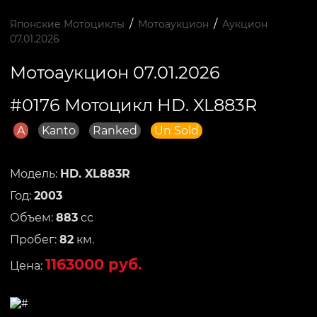
/
/
Японские Мотоциклы
Мотоаукцион
Аукцион
07.01.2026
Мотоаукцион 07.01.2026
#0176 Мотоцикл HD. XL883R
A
Kanto
Ranked
Un Sold
Модель:
HD. XL883R
Год:
2003
Объем:
883
сс
Пробег:
82
км.
1163000 руб.
Цена: