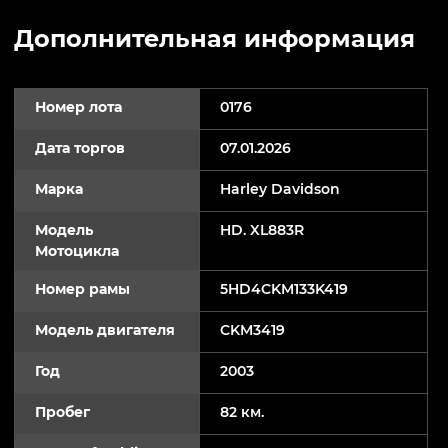
Дополнительная информация
Номер лота
0176
Дата торгов
07.01.2026
Марка
Harley Davidson
Модель
HD. XL883R
Мотоцикла
Номер рамы
5HD4CKM133K419
Модель двигателя
CKM3419
Год
2003
Пробег
82 км.