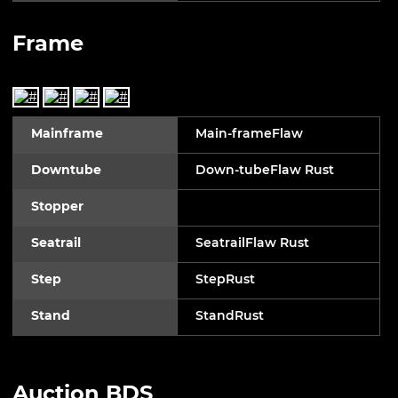
Frame
Mainframe
Main-frameFlaw
Downtube
Down-tubeFlaw Rust
Stopper
Seatrail
SeatrailFlaw Rust
Step
StepRust
Stand
StandRust
Auction BDS