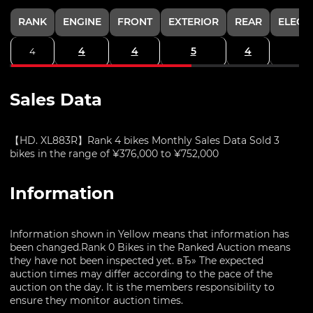
RANK
ENGINE
FRONT
EXTERIOR
REAR
ELECT
4
4
5
4
4
Sales Data
【HD. XL883R】Rank 4 bikes Monthly Sales Data Sold 3
bikes in the range of ¥376,000 to ¥752,000
Information
Information shown in Yellow means that information has
been changed.Rank 0 Bikes in the Ranked Auction means
they have not been inspected yet. вЂ» The expected
auction times may differ according to the pace of the
auction on the day. It is the members responsibility to
ensure they monitor auction times.