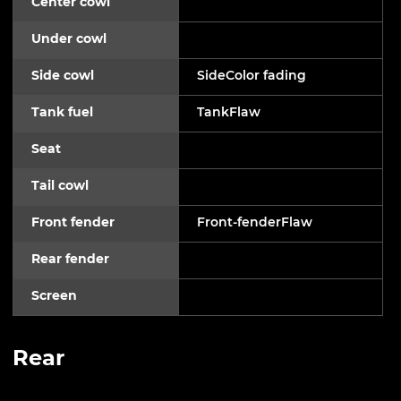
Center cowl
Under cowl
Side cowl
SideColor fading
Tank fuel
TankFlaw
Seat
Tail cowl
Front fender
Front-fenderFlaw
Rear fender
Screen
Rear