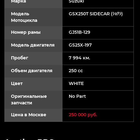
Марка
Suzuki
Модель
GSX250T SIDECAR (ｼｮﾅｼ)
Мотоцикла
Номер рамы
GJ51B-129
Модель двигателя
GS25X-197
Пробег
7 994 км.
Объем двигателя
250 cc
Цвет
WHITE
Оригинальные
No Part
запчасти
Цена в Москве
250 000 руб.