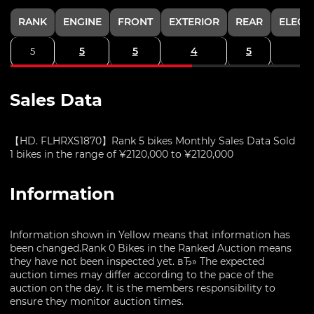
RANK
ENGINE
FRONT
EXTERIOR
REAR
ELECT
5
5
4
5
5
Sales Data
【HD. FLHRXS1870】Rank 5 bikes Monthly Sales Data Sold
1 bikes in the range of ¥2120,000 to ¥2120,000
Information
Information shown in Yellow means that information has
been changed.Rank 0 Bikes in the Ranked Auction means
they have not been inspected yet. вЂ» The expected
auction times may differ according to the pace of the
auction on the day. It is the members responsibility to
ensure they monitor auction times.