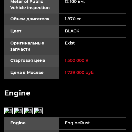
Meter of Public
12 100 км.
Vehicle inspection
Объем двигателя
1 870 cc
Цвет
BLACK
Оригинальные
Exist
запчасти
Стартовая цена
1 500 000 ¥
Цена в Москве
1 739 000 руб.
Engine
Engine
EngineRust