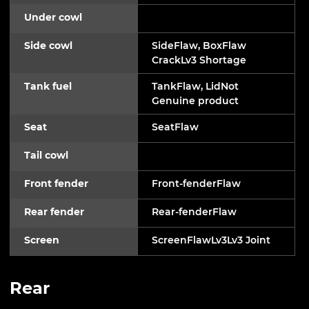
Under cowl
Side cowl
SideFlaw, BoxFlaw
CrackLv3 Shortage
Tank fuel
TankFlaw, LidNot
Genuine product
Seat
SeatFlaw
Tail cowl
Front fender
Front-fenderFlaw
Rear fender
Rear-fenderFlaw
Screen
ScreenFlawLv3Lv3 Joint
Rear