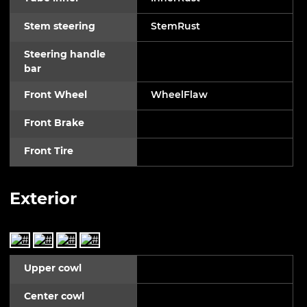
Stem steering
StemRust
Steering handle
bar
Front Wheel
WheelFlaw
Front Brake
Front Tire
Exterior
Upper cowl
Center cowl