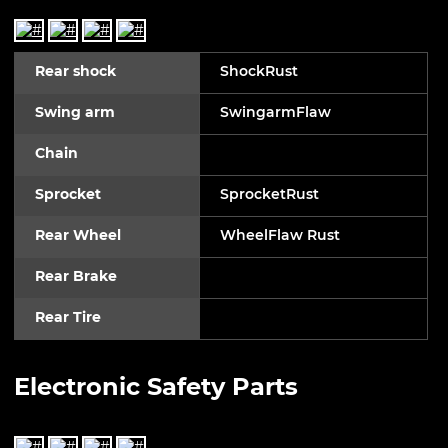
Rear shock
ShockRust
Swing arm
SwingarmFlaw
Chain
Sprocket
SprocketRust
Rear Wheel
WheelFlaw Rust
Rear Brake
Rear Tire
Electronic Safety Parts