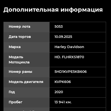
Дополнительная информация
Номер лота
5053
Дата торгов
10.09.2025
Марка
Harley Davidson
Модель
HD. FLHRXS1870
Мотоцикла
Номер рамы
5HD1KVPE5KB606
Модель двигателя
KVPK606
Год
2020
Пробег
13 941 км.