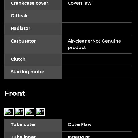
Crankcase cover
CoverFlaw
Oil leak
Radiator
Carburetor
Air-cleanerNot Genuine
product
Clutch
Starting motor
Front
Tube outer
OuterFlaw
Tube inner
InnerRust