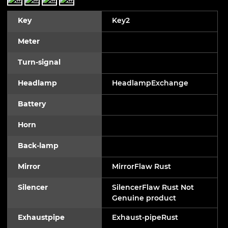
Key
Key2
Meter
Turn-signal
Headlamp
HeadlampExchange
Battery
Horn
Back-lamp
Mirror
MirrorFlaw Rust
Silencer
SilencerFlaw Rust Not
Genuine product
Exhaustpipe
Exhaust-pipeRust