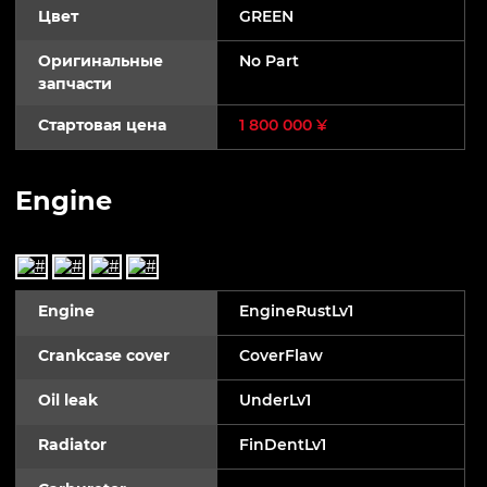
Цвет
GREEN
Оригинальные
No Part
запчасти
Стартовая цена
1 800 000 ¥
Engine
Engine
EngineRustLv1
Crankcase cover
CoverFlaw
Oil leak
UnderLv1
Radiator
FinDentLv1