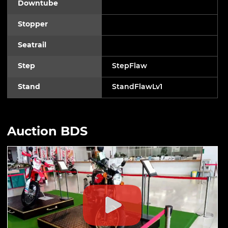
Downtube
Stopper
Seatrail
Step
StepFlaw
Stand
StandFlawLv1
Auction BDS