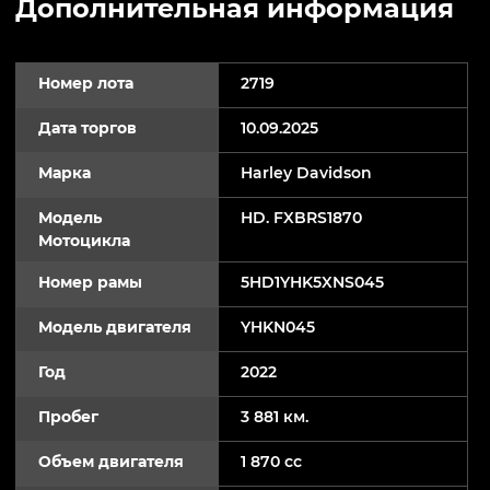
Дополнительная информация
Номер лота
2719
Дата торгов
10.09.2025
Марка
Harley Davidson
Модель
HD. FXBRS1870
Мотоцикла
Номер рамы
5HD1YHK5XNS045
Модель двигателя
YHKN045
Год
2022
Пробег
3 881 км.
Объем двигателя
1 870 cc