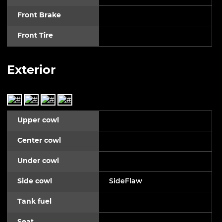
Front Brake
Front Tire
Exterior
Upper cowl
Center cowl
Under cowl
Side cowl
SideFlaw
Tank fuel
Seat