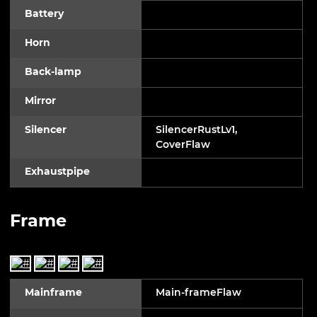
Battery
Horn
Back-lamp
Mirror
Silencer
SilencerRustLv1,
CoverFlaw
Exhaustpipe
Frame
Mainframe
Main-frameFlaw