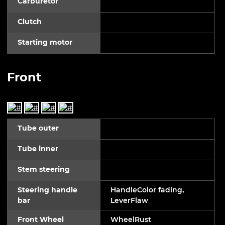
Carburetor
Clutch
Starting motor
Front
Tube outer
Tube inner
Stem steering
Steering handle
HandleColor fading,
bar
LeverFlaw
Front Wheel
WheelRust