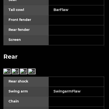
Tail cowl
BarFlaw
Front fender
Rear fender
Screen
Rear
Rear shock
Swing arm
SwingarmFlaw
Chain