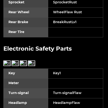
Sprocket
SprocketRust
Rear Wheel
WheelFlaw Rust
Rear Brake
BreakRustLv1
Rear Tire
Electronic Safety Parts
Key
Key1
Meter
Turn-signal
Turn-signalFlaw
Headlamp
HeadlampFlaw