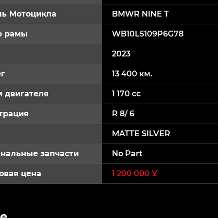
ь Мотоцикла
BMWR NINE T
р рамы
WB10L5109P6G78
2023
г
13 400 км.
 двигателя
1 170 cc
трация
R 8/ 6
MATTE SILVER
нальные запчасти
No Part
овая цена
1 200 000 ¥
e