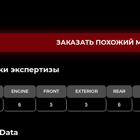
ЗАКАЗАТЬ ПОХОЖИЙ 
ки экспертизы
ENGINE
FRONT
EXTERIOR
REAR
6
5
5
6
 Data