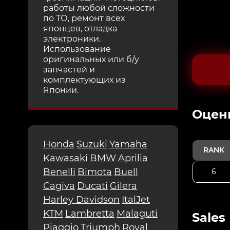
работы любой сложности
по ТО, ремонт всех
японцев, отладка
электроники.
Использование
оригинальных или б/у
запчастей и
комплектующих из
Японии.
Oцен
Honda
Suzuki
Yamaha
RANK
Kawasaki
BMW
Aprilia
Benelli
Bimota
Buell
6
Cagiva
Ducati
Gilera
Harley Davidson
ItalJet
KTM
Lambretta
Malaguti
Sales
Piaggio
Triumph
Royal