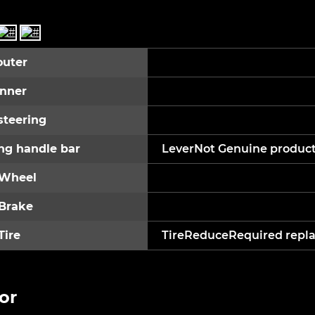
outer
inner
steering
ng handle bar
LeverNot Genuine produc
 Wheel
 Brake
Tire
TireReduceRequired repl
or