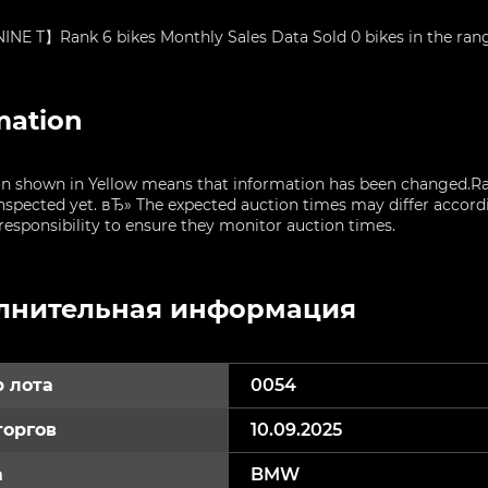
E T】Rank 6 bikes Monthly Sales Data Sold 0 bikes in the rang
mation
n shown in Yellow means that information has been changed.Ra
nspected yet. вЂ» The expected auction times may differ accordin
sponsibility to ensure they monitor auction times.
лнительная информация
 лота
0054
торгов
10.09.2025
а
BMW