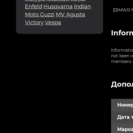
Enfeld
Husqvarna
Indian
【BMWR NIN
Moto Guzzi
MV Agusta
Victory
Vespa
Infor
Informatio
not been i
members re
Допо
Номер
Дата 
Марк