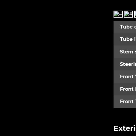
Tube 
Tube 
Stem 
Steeri
Front
Front
Front 
Exteri