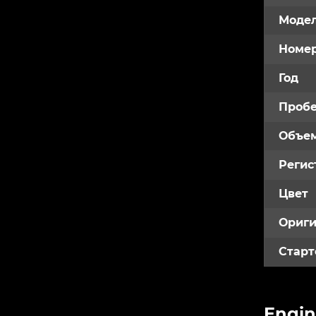
Модел
Номе
Год
Пробе
Объем
Регис
Цвет
Ориги
Старт
Engin