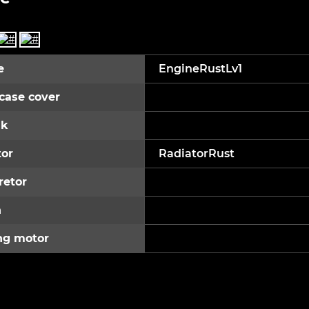
e
EngineRustLv1
case cover
ak
tor
RadiatorRust
retor
h
ng motor