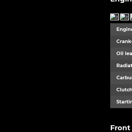
Engin
Crank
Oil le
Radia
Carbu
Clutc
Starti
Front