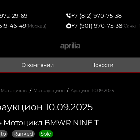
 972-29-69
+7 (812) 970-75-38
 519-46-49
+7 (901) 970-75-38
(Москва)
(Санкт-
О компании
Новости
/
/
 Мотоциклы
Мотоаукцион
Аукцион 10.09.2025
аукцион 10.09.2025
4 Мотоцикл BMWR NINE T
to
Ranked
Sold