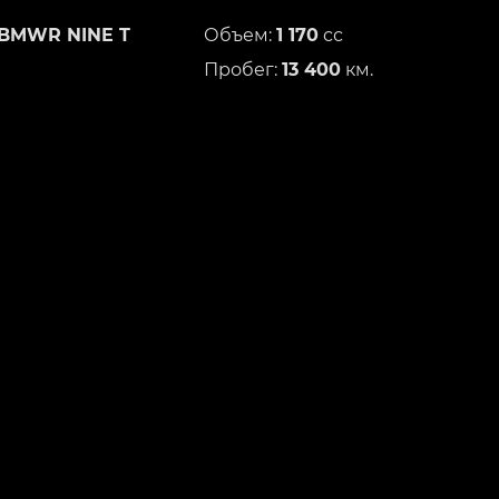
BMWR NINE T
Объем:
1 170
сс
Пробег:
13 400
км.