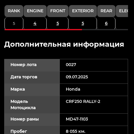
RANK
ENGINE
FRONT
EXTERIOR
REAR
ELECT
4
5
5
6
5
Дополнительная информация
Номер лота
0027
Дата торгов
09.07.2025
Марка
Honda
Модель
CRF250 RALLY-2
Мотоцикла
Номер рамы
MD47-1103
Пробег
8 055 км.