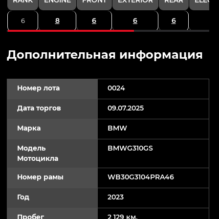
8
6
6
6
6
Дополнительная информация
Номер лота
0024
Дата торгов
09.07.2025
Марка
BMW
Модель
BMWG310GS
Мотоцикла
Номер рамы
WB30G3104PRA46
Год
2023
Пробег
2 129 км.