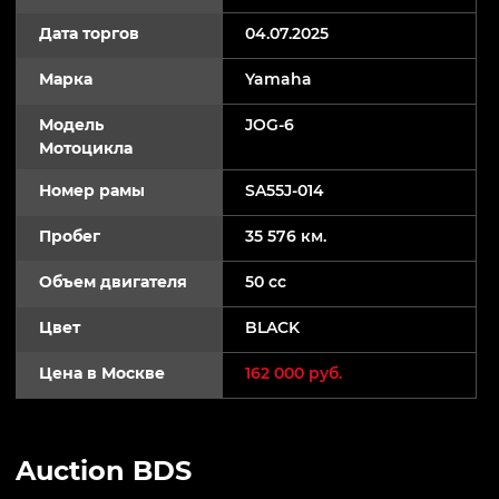
Дата торгов
04.07.2025
Марка
Yamaha
Модель
JOG-6
Мотоцикла
Номер рамы
SA55J-014
Пробег
35 576 км.
Объем двигателя
50 cc
Цвет
BLACK
Цена в Москве
162 000 руб.
Auction BDS