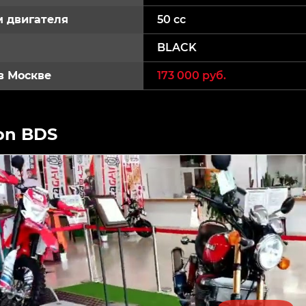
 двигателя
50 cc
BLACK
в Москве
173 000 руб.
on BDS