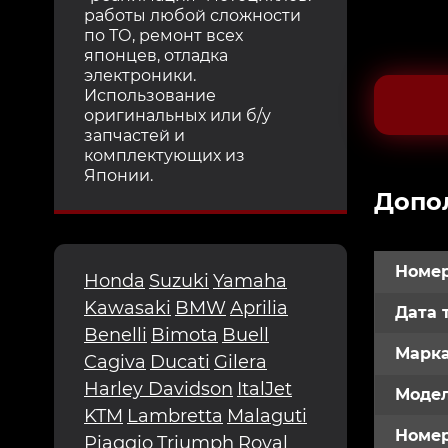
работы любой сложности
по ТО, ремонт всех
японцев, отладка
электроники.
Использование
оригинальных или б/у
запчастей и
комплектующих из
Японии.
Допо
Номер
Honda
Suzuki
Yamaha
Kawasaki
BMW
Aprilia
Дата 
Benelli
Bimota
Buell
Марк
Cagiva
Ducati
Gilera
Harley Davidson
ItalJet
Модел
KTM
Lambretta
Malaguti
Номе
Piaggio
Triumph
Royal