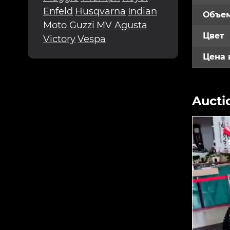
Enfeld
Husqvarna
Indian
Объем
Moto Guzzi
MV Agusta
Цвет
Victory
Vespa
Цена 
Aucti