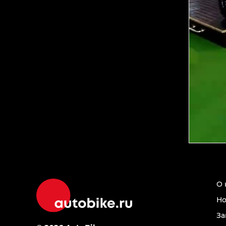
О 
Но
За