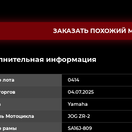
ЗАКАЗАТЬ ПОХОЖИЙ 
лнительная информация
 лота
0414
торгов
04.07.2025
а
Yamaha
ь Мотоцикла
JOG ZR-2
р рамы
SA16J-809