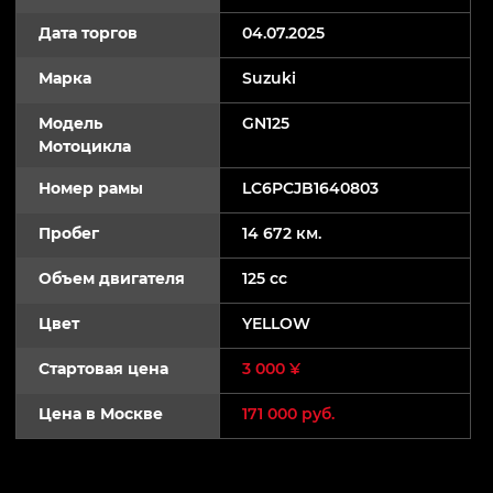
Дата торгов
04.07.2025
Марка
Suzuki
Модель
GN125
Мотоцикла
Номер рамы
LC6PCJB1640803
Пробег
14 672 км.
Объем двигателя
125 cc
Цвет
YELLOW
Стартовая цена
3 000 ¥
Цена в Москве
171 000 руб.