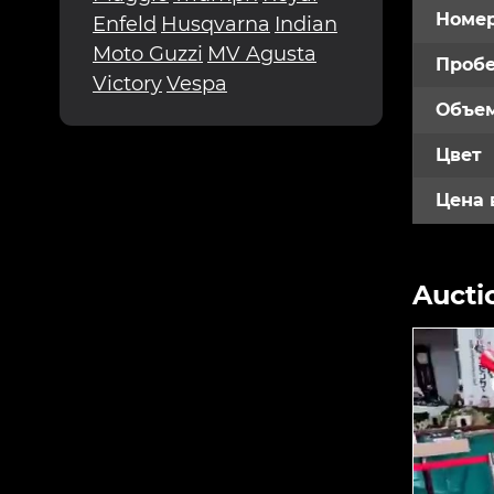
Номе
Enfeld
Husqvarna
Indian
Moto Guzzi
MV Agusta
Пробе
Victory
Vespa
Объем
Цвет
Цена 
Aucti