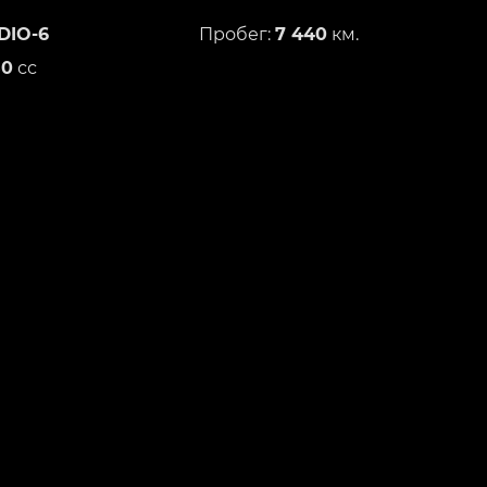
DIO-6
Пробег:
7 440
км.
50
сс