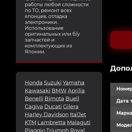
работы любой сложности
по ТО, ремонт всех
японцев, отладка
электроники.
Использование
оригинальных или б/у
запчастей и
комплектующих из
Японии.
Допо
Honda
Suzuki
Yamaha
Номер
Kawasaki
BMW
Aprilia
Benelli
Bimota
Buell
Дата 
Cagiva
Ducati
Gilera
Марк
Harley Davidson
ItalJet
KTM
Lambretta
Malaguti
Модел
Piaggio
Triumph
Royal