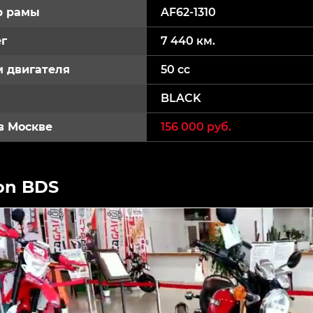
р рамы
AF62-1310
г
7 440 км.
 двигателя
50 cc
BLACK
в Москве
156 000 руб.
on BDS