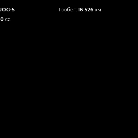
JOG-5
Пробег:
16 526
км.
50
сс