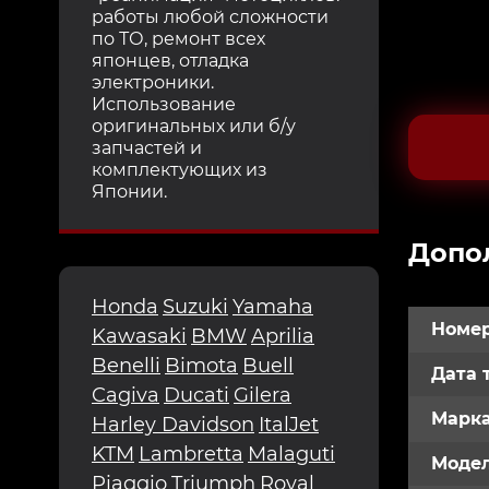
работы любой сложности
по ТО, ремонт всех
японцев, отладка
электроники.
Использование
оригинальных или б/у
запчастей и
комплектующих из
Японии.
Допо
Honda
Suzuki
Yamaha
Номер
Kawasaki
BMW
Aprilia
Benelli
Bimota
Buell
Дата 
Cagiva
Ducati
Gilera
Марк
Harley Davidson
ItalJet
KTM
Lambretta
Malaguti
Модел
Piaggio
Triumph
Royal