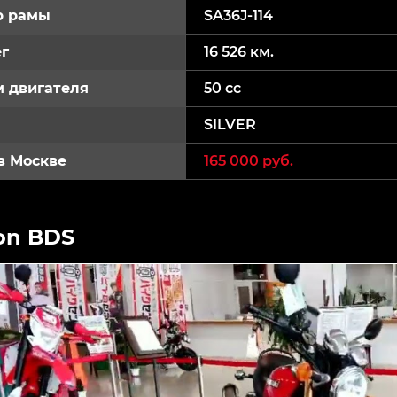
р рамы
SA36J-114
г
16 526 км.
 двигателя
50 cc
SILVER
в Москве
165 000 руб.
on BDS