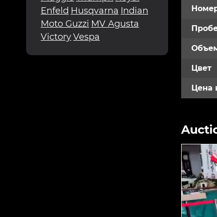
Номе
Enfeld
Husqvarna
Indian
Moto Guzzi
MV Agusta
Пробе
Victory
Vespa
Объем
Цвет
Цена 
Aucti