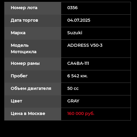
Номер лота
0356
Дата торгов
04.07.2025
Марка
Suzuki
Модель
ADDRESS V50-3
Мотоцикла
Номер рамы
CA4BA-111
Пробег
6 542 км.
Объем двигателя
50 cc
Цвет
GRAY
Цена в Москве
160 000 руб.