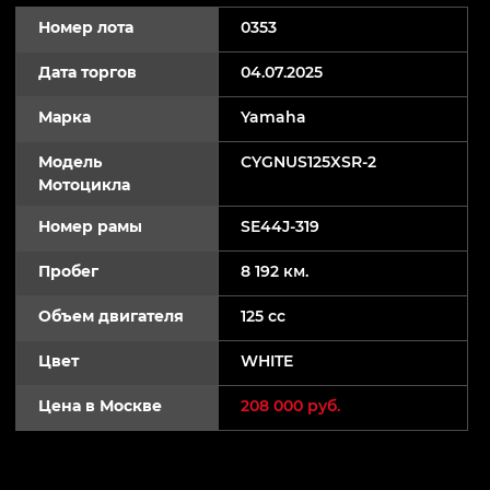
Номер лота
0353
Дата торгов
04.07.2025
Марка
Yamaha
Модель
CYGNUS125XSR-2
Мотоцикла
Номер рамы
SE44J-319
Пробег
8 192 км.
Объем двигателя
125 cc
Цвет
WHITE
Цена в Москве
208 000 руб.