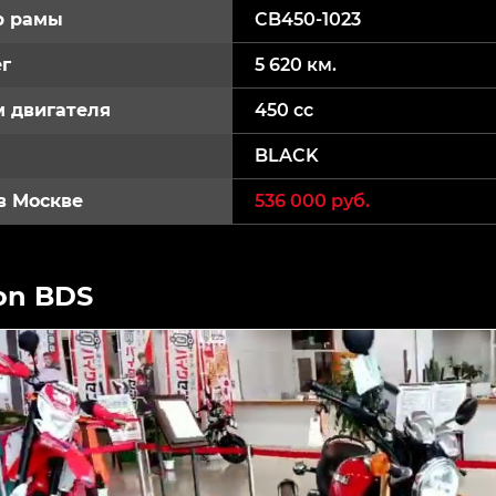
р рамы
CB450-1023
г
5 620 км.
 двигателя
450 cc
BLACK
в Москве
536 000 руб.
on BDS