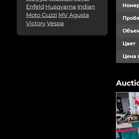
Номе
Enfeld
Husqvarna
Indian
Moto Guzzi
MV Agusta
Пробе
Victory
Vespa
Объем
Цвет
Цена 
Aucti