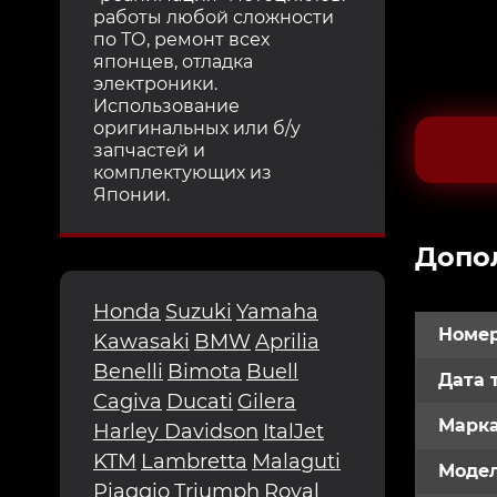
работы любой сложности
по ТО, ремонт всех
японцев, отладка
электроники.
Использование
оригинальных или б/у
запчастей и
комплектующих из
Японии.
Допо
Honda
Suzuki
Yamaha
Номер
Kawasaki
BMW
Aprilia
Benelli
Bimota
Buell
Дата 
Cagiva
Ducati
Gilera
Марк
Harley Davidson
ItalJet
KTM
Lambretta
Malaguti
Модел
Piaggio
Triumph
Royal