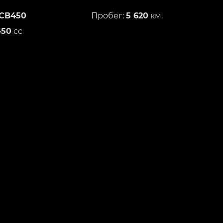
CB450
Пробег:
5 620
км.
450
сс