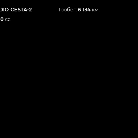
DIO CESTA-2
Пробег:
6 134
км.
50
сс