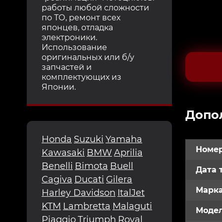
работы любой сложности
по ТО, ремонт всех
японцев, отладка
электроники.
Использование
оригинальных или б/у
запчастей и
комплектующих из
Японии.
Допо
Honda
Suzuki
Yamaha
Номер
Kawasaki
BMW
Aprilia
Benelli
Bimota
Buell
Дата 
Cagiva
Ducati
Gilera
Марк
Harley Davidson
ItalJet
KTM
Lambretta
Malaguti
Модел
Piaggio
Triumph
Royal