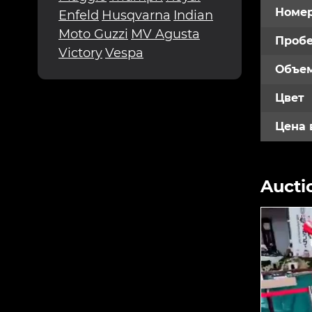
Номе
Enfeld
Husqvarna
Indian
Moto Guzzi
MV Agusta
Пробе
Victory
Vespa
Объем
Цвет
Цена 
Aucti