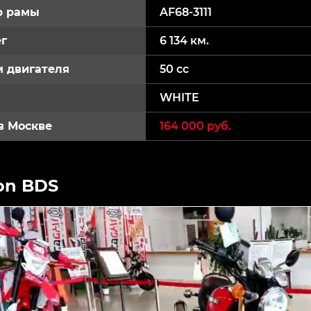
р рамы
AF68-3111
г
6 134 км.
 двигателя
50 cc
WHITE
в Москве
164 000 руб.
on BDS