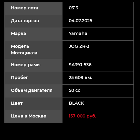
Номер лота
0313
Дата торгов
04.07.2025
Марка
Yamaha
Модель
JOG ZR-3
Мотоцикла
Номер рамы
SA39J-536
Пробег
25 609 км.
Объем двигателя
50 cc
Цвет
BLACK
Цена в Москве
157 000 руб.