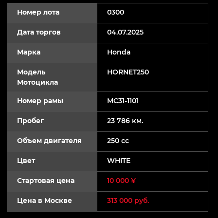
Номер лота
0300
Дата торгов
04.07.2025
Марка
Honda
Модель
HORNET250
Мотоцикла
Номер рамы
MC31-1101
Пробег
23 786 км.
Объем двигателя
250 cc
Цвет
WHITE
Стартовая цена
10 000 ¥
Цена в Москве
313 000 руб.