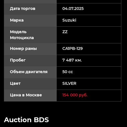
Дата торгов
04.07.2025
Марка
Suzuki
Модель
ZZ
Мотоцикла
Номер рамы
CA1PB-129
Пробег
7 487 км.
Объем двигателя
50 cc
Цвет
SILVER
Цена в Москве
154 000 руб.
Auction BDS