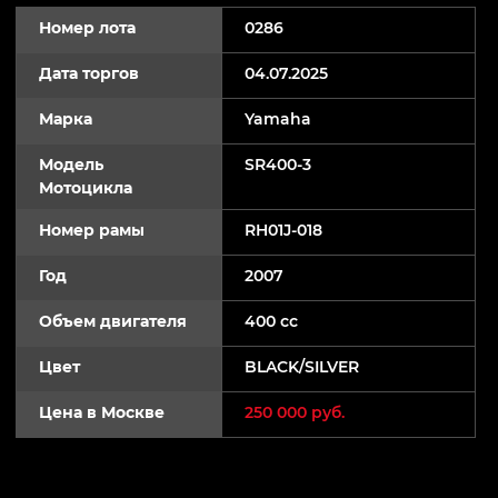
Номер лота
0286
Дата торгов
04.07.2025
Марка
Yamaha
Модель
SR400-3
Мотоцикла
Номер рамы
RH01J-018
Год
2007
Объем двигателя
400 cc
Цвет
BLACK/SILVER
Цена в Москве
250 000 руб.