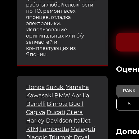
работы любой сложности
по ТО, ремонт всех
японцев, отладка
электроники.
Использование
оригинальных или б/у
запчастей и
комплектующих из
Японии.
Oцен
Honda
Suzuki
Yamaha
RANK
Kawasaki
BMW
Aprilia
Benelli
Bimota
Buell
5
Cagiva
Ducati
Gilera
Harley Davidson
ItalJet
KTM
Lambretta
Malaguti
Допо
Piaggio
Triumph
Royal