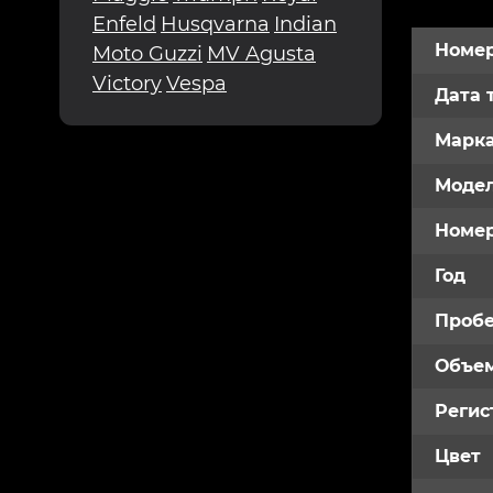
Enfeld
Husqvarna
Indian
Номер
Moto Guzzi
MV Agusta
Victory
Vespa
Дата 
Марк
Модел
Номе
Год
Пробе
Объем
Регис
Цвет