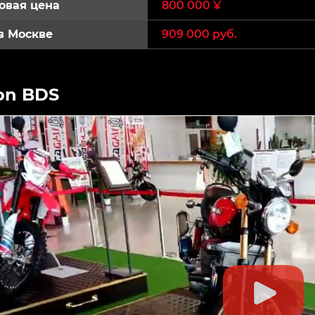
овая цена
800 000 ¥
в Москве
909 000 руб.
on BDS