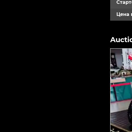
Старт
Цена 
Aucti