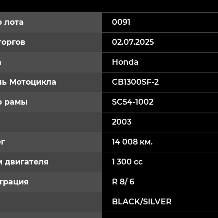
 лота
0091
торгов
02.07.2025
а
Honda
ь Мотоцикла
CB1300SF-2
р рамы
SC54-1002
2003
г
14 008 км.
 двигателя
1 300 cc
трация
R 8/ 6
BLACK/SILVER