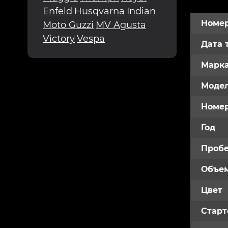
Enfeld
Husqvarna
Indian
Номер
Moto Guzzi
MV Agusta
Victory
Vespa
Дата 
Марк
Модел
Номе
Год
Пробе
Объем
Цвет
Старт