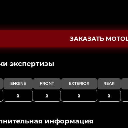
ЗАКАЗАТЬ МОТО
ки экспертизы
ENGINE
FRONT
EXTERIOR
REAR
5
5
5
5
лнительная информация