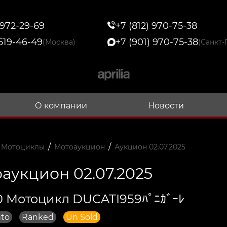
 972-29-69
+7 (812) 970-75-38
 519-46-49
+7 (901) 970-75-38
(Москва)
(Санкт-
О компании
Новости
/
/
 Мотоциклы
Мотоаукцион
Аукцион 02.07.2025
аукцион 02.07.2025
 Мотоцикл DUCATI959ﾊﾟﾆｶﾞｰﾚ
to
Ranked
Un Sold