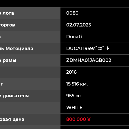
 лота
0080
торгов
02.07.2025
а
Ducati
ь Мотоцикла
DUCATI959ﾊﾟﾆｶﾞｰﾚ
р рамы
ZDMHA01JAGB002
2016
г
15 516 км.
 двигателя
955 cc
WHITE
овая цена
800 000 ¥