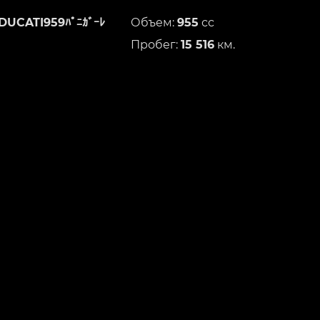
DUCATI959ﾊﾟﾆｶﾞｰﾚ
Объем:
955
сс
Пробег:
15 516
км.