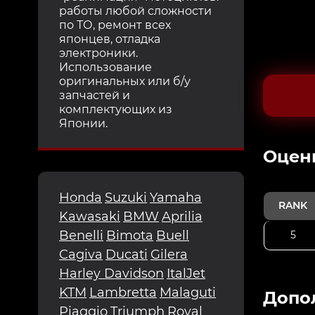
работы любой сложности
по ТО, ремонт всех
японцев, отладка
электроники.
Использование
оригинальных или б/у
запчастей и
комплектующих из
Японии.
Oцен
Honda
Suzuki
Yamaha
RANK
Kawasaki
BMW
Aprilia
Benelli
Bimota
Buell
5
Cagiva
Ducati
Gilera
Harley Davidson
ItalJet
KTM
Lambretta
Malaguti
Допо
Piaggio
Triumph
Royal