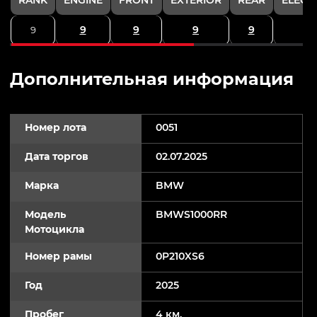
9
9
9
9
9
Дополнительная информация
Номер лота
0051
Дата торгов
02.07.2025
Марка
BMW
Модель
BMWS1000RR
Мотоцикла
Номер рамы
0P210XS6
Год
2025
Пробег
4 км.