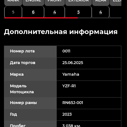
6
4
5
4
5
Дополнительная информация
Номер лота
0011
Дата торгов
25.06.2025
Марка
Yamaha
Модель
YZF-R1
Мотоцикла
Номер рамы
RN65J-001
Год
2023
Пробег
3 038 км.